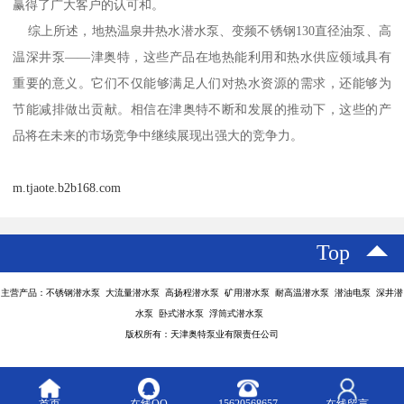
赢得了广大客户的认可和。
综上所述，地热温泉井热水潜水泵、变频不锈钢130直径油泵、高
温深井泵——津奥特，这些产品在地热能利用和热水供应领域具有
重要的意义。它们不仅能够满足人们对热水资源的需求，还能够为
节能减排做出贡献。相信在津奥特不断和发展的推动下，这些的产
品将在未来的市场竞争中继续展现出强大的竞争力。
m.tjaote.b2b168.com
Top
主营产品：不锈钢潜水泵 大流量潜水泵 高扬程潜水泵 矿用潜水泵 耐高温潜水泵 潜油电泵 深井潜
水泵 卧式潜水泵 浮筒式潜水泵
版权所有：天津奥特泵业有限责任公司
首页
在线QQ
15620568657
在线留言