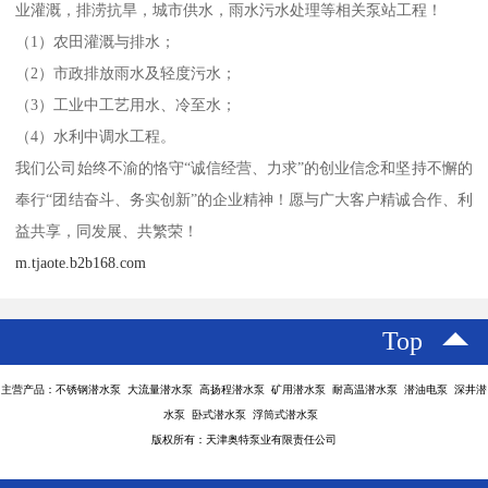
业灌溉，排涝抗旱，城市供水，雨水污水处理等相关泵站工程！
（1）农田灌溉与排水；
（2）市政排放雨水及轻度污水；
（3）工业中工艺用水、冷至水；
（4）水利中调水工程。
我们公司始终不渝的恪守“诚信经营、力求”的创业信念和坚持不懈的
奉行“团结奋斗、务实创新”的企业精神！愿与广大客户精诚合作、利
益共享，同发展、共繁荣！
m.tjaote.b2b168.com
Top
主营产品：不锈钢潜水泵 大流量潜水泵 高扬程潜水泵 矿用潜水泵 耐高温潜水泵 潜油电泵 深井潜
水泵 卧式潜水泵 浮筒式潜水泵
版权所有：天津奥特泵业有限责任公司