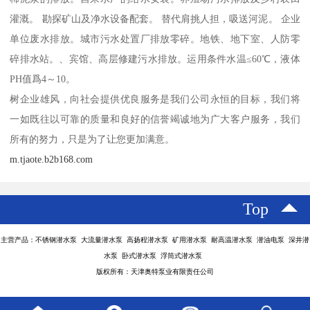
灌溉。 勘探矿山及净水设备配套。 替代肩挑人担，吸送河泥。 企业
单位废水排放。城市污水处置厂排放零碎。地铁、地下室、人防零
碎排水站。、宾馆、高层修建污水排放。运用条件水温≤60℃，液体
PH值爲4～10。
树企业雄风，向社会提供优良服务是我们公司永恒的目标，我们将
一如既往以可靠的质量和良好的信誉竭诚地为广大客户服务，我们
所有的努力，只是为了让您更加满意。
m.tjaote.b2b168.com
Top
主营产品：不锈钢潜水泵 大流量潜水泵 高扬程潜水泵 矿用潜水泵 耐高温潜水泵 潜油电泵 深井潜
水泵 卧式潜水泵 浮筒式潜水泵
版权所有：天津奥特泵业有限责任公司