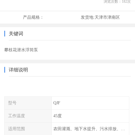
浏览次数：
182
次
产品规格：
发货地:
天津市津南区
关键词
攀枝花潜水浮筒泵
详细说明
型号
QJF
工作温度
45度
适用范围
农田灌溉、地下水提升、污水排放、山上饮水、绿化等