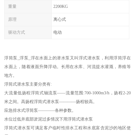
重量
2200KG
原理
离心式
驱动方式
电动
浮筒泵_浮泵_浮在水面上的潜水泵又叫浮式潜水泵，利用浮筒浮在
水面上，随着液面升降浮动。长用在水库、河流提水灌溉，养殖等
地方。
浮筒式潜水泵主要分类有:
大流量低扬程浮筒式轴流泵——流量范围:700-1000m3/h，扬程2-20
米之间。高扬程浮筒式潜水泵————扬程较高。
应急排水式浮筒泵————各种参数。
水位过低并底部淤泥过多情况下用浮筒式潜水泵
浮筒式潜水泵可满足客户临时性排水工程和水底富含泥沙的地区使