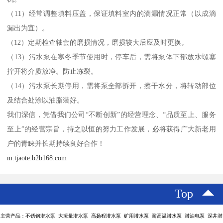
（11）经常调整填料压盖，保证填料室内的滴漏情况正常（以成滴
漏出为宜）。
（12）定期检查轴套的磨损情况，磨损较大后应及时更换。
（13）污水泵在寒冬季节使用时，停车后，需将泵体下部放水螺塞
拧开将介质放净。防止冻裂。
（14）污水泵长期停用，需将泵全部拆开，擦干水分，将转动部位
及结合处涂以油脂装好。
我们深信，凭借我们公司“不断创新”的经营理念、“品质至上、服务
至上”的经营宗旨，持之以恒的努力工作发展，必将获得广大新老用
户的青睐并长期持续良好合作！
m.tjaote.b2b168.com
Top
主营产品：不锈钢潜水泵 大流量潜水泵 高扬程潜水泵 矿用潜水泵 耐高温潜水泵 潜油电泵 深井潜