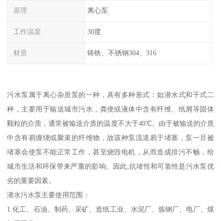
原理
离心泵
工作温度
30度
材质
铸铁、不锈钢304、316
污水泵属于离心杂质泵的一种，具有多种形式：如潜水式和干式二
种，主要用于输送城市污水，粪便或液体中含有纤维、纸屑等固体
颗粒的介质，通常被输送介质的温度不大于40℃。由于被输送的介质
中含有易缠绕或聚束的纤维物，故该种泵流道易于堵塞，泵一旦被
堵塞会使泵不能正常工作，甚至烧毁电机，从而造成排污不畅，给
城市生活和环保带来严重的影响。因此,抗堵性和可靠性是污水泵优
劣的重要因素。
潜水污水泵主要使用范围：
1.化工、石油、制药、采矿、造纸工业、水泥厂、炼钢厂、电厂、煤