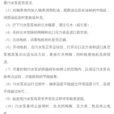
看污水泵是否灵活。
（2）向轴承体内加入轴承润滑机油，观察油位应在油标的中线处，
润滑油应及时更换或补充。
（3）拧下污水泵泵体的引水螺塞，灌注引水（或引浆）。
（4）关好出水管路的闸阀和出口压力表及进口真空表。
（5）点动电机，试看电机转向是否正确。
（6）开动电机，当污水泵正常运转后，打开出口压力表和进口真空
泵视其显示出适当压力后，逐渐打开闸阀，同时检查电机负荷情
况。
（7）尽量控制污水泵的和扬程在标牌上的范围内，以保证污水泵在
效率点运转，才能获得的节能效果。
（8）污水泵在运行过程中，轴承温度不能超过环境温度35℃，温度
不得超过80℃ 。
（9）如发现污水泵有异常声音应立即停车检查原因。
（10）污水泵要停止使用时，先关闭闸阀、压力表，然后停止电
机。