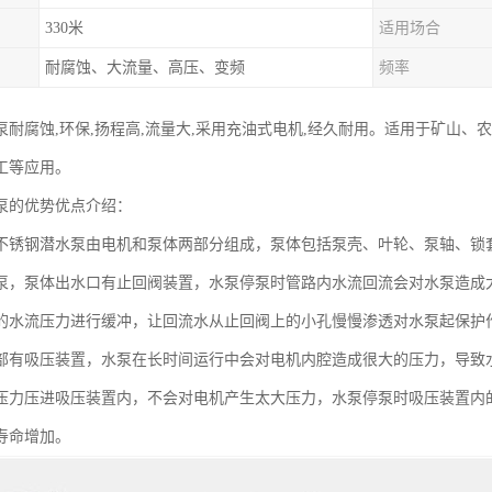
330米
适用场合
耐腐蚀、大流量、高压、变频
频率
泵耐腐蚀,环保,扬程高,流量大,采用充油式电机,经久耐用。适用于矿山
工等应用。
泵的优势优点介绍：
不锈钢潜水泵由电机和泵体两部分组成，泵体包括泵壳、叶轮、泵轴、锁
泵，泵体出水口有止回阀装置，水泵停泵时管路内水流回流会对水泵造成
的水流压力进行缓冲，让回流水从止回阀上的小孔慢慢渗透对水泵起保护
部有吸压装置，水泵在长时间运行中会对电机内腔造成很大的压力，导致
压力压进吸压装置内，不会对电机产生太大压力，水泵停泵时吸压装置内
寿命增加。