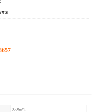
区
深井泵
8657
3000m³/h