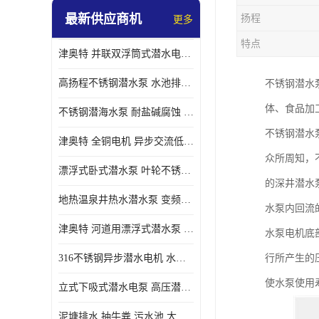
最新供应商机
扬程
更多
螺旋离心泵
特点
津奥特 并联双浮筒式潜水电泵 矿山抢险泵 大流量卧式安装 可提供定制
控制柜
高扬程不锈钢潜水泵 水池排水 变频 井用潜水电泵供应 能耗低 工厂批发
不锈钢潜水
体、食品加
不锈钢潜海水泵 耐盐碱腐蚀 大流量 立式卧式下吸式安装 厂家定制
不锈钢潜水
津奥特 全铜电机 异步交流低压潜水电机 运行稳定售后质保 致电咨询
众所周知，
漂浮式卧式潜水泵 叶轮不锈钢材质 大流量 变频抽水泵 厂家质保售后
的深井潜水
地热温泉井热水潜水泵 变频不锈钢 130直径油泵 高温深井泵 津奥特
水泵内回流
津奥特 河道用漂浮式潜水泵 不锈钢泵轴 大口径大流量 产品可定制
水泵电机底
316不锈钢异步潜水电机 水冷式 可连续运行 定制功率电压 奥特泵业
行所产生的
使水泵使用
立式下吸式潜水电泵 高压潜水排沙泵 大功率 深水施工作业 型号可定制
泥塘排水 抽牛粪 污水池 大口径潜水螺旋离心泵 材质特征 奥特泵业