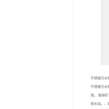
不锈钢污水
不锈钢污水
溉。 勘探
排水站。、