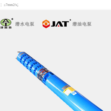
≤7mm2/s；