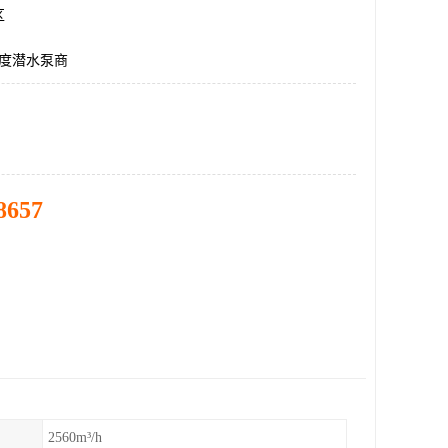
区
0度潜水泵商
8657
2560m³/h