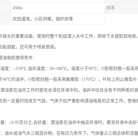
450m
频率
农田灌溉，小区供暖，锅炉房等
井提水的重要设备。使用时整个机组潜入水中工作，把地下水提取到地表
轮船调载，还可用于喷泉景观。
潜油电机使用条件：
温度：≤150℃;油井温度：50~180℃。温度小于90℃，O型密封圈一
于90℃的油井，O型密封圈一般采用氟橡胶（170℃），叶轮上的止推垫片一
：潜油泵在油井工作时是完全浸在井液中的。油井中往往含有不同种类的
达到一定量时则发生气锁，气体干扰严重影响潜油电泵的正常工作，使电
量：≤0.05百分之,含砂量：潜油泵在油井中抽汲井液时，要求井液中含砂不
质：油水或油气水三相混合物，在吸压力条件下，气体量占三相总体积流量的