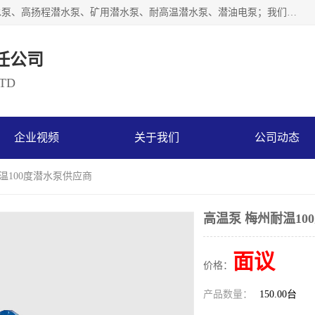
天津奥特泵业有限公司主要从事：不锈钢潜水泵、大流量潜水泵、高扬程潜水泵、矿用潜水泵、耐高温潜水泵、潜油电泵；我们以开发研制生产各种用途的水泵为主，历经十多年艰苦创业，已成为总资产达伍仟多万元，占地面积1万多平方米，年生产能力几百万（台）套，形成集设计研发、制造安装、技术服务于一体的现代规模型企业。
任公司
LTD
企业视频
关于我们
公司动态
耐温100度潜水泵供应商
高温泵 梅州耐温10
面议
价格：
产品数量：
150.00台