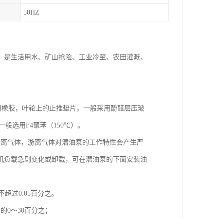
50HZ
，是生活用水、矿山抢险、工业冷至、农田灌溉、
般采用橡胶，叶轮上的止推垫片，一般采用酚醛层压玻
般选用F4聚苯（150℃）。
游离气体，游离气体对潜油泵的工作特性会产生严
机负载急剧变化或卸载，可在潜油泵的下面安装油
超过0.05百分之。
0～30百分之；