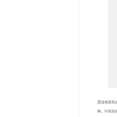
潜油电泵机
种，叶轮的