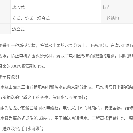
离心式
特点
立式、斜式、耦合式
叶轮结构
边立式
泵采用一种新型结构，将潜水电泵的水泵分为上、下两部分。在潜水电机
表水，防止电机周围泥沙淤积，解决了电机因散热而烧毁的难题，同时避
来的0.01%提高到0.1%。
泵结构说明：
潜水泵由潜水三相异步电动机和污水泵两大部分组成。电动机与其下部的
与所抽送的介质之间的交换，保证水泵长期运行；
绕组为尼龙护套聚乙烯耐水电磁线，电机采用向心球轴承，安装容易，维
潜水泵为离心式或旋流式结构，用于抽送普通污水，工程高扬程输排水；泵
抽送以及农用河水浇灌等；