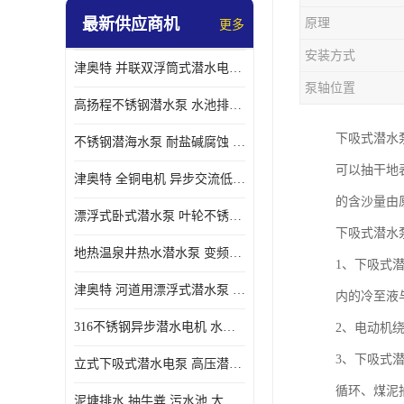
最新供应商机
原理
更多
螺旋离心泵
安装方式
津奥特 并联双浮筒式潜水电泵 矿山抢险泵 大流量卧式安装 可提供定制
控制柜
泵轴位置
高扬程不锈钢潜水泵 水池排水 变频 井用潜水电泵供应 能耗低 工厂批发
下吸式潜水
不锈钢潜海水泵 耐盐碱腐蚀 大流量 立式卧式下吸式安装 厂家定制
可以抽干地
津奥特 全铜电机 异步交流低压潜水电机 运行稳定售后质保 致电咨询
的含沙量由原
漂浮式卧式潜水泵 叶轮不锈钢材质 大流量 变频抽水泵 厂家质保售后
下吸式潜水
地热温泉井热水潜水泵 变频不锈钢 130直径油泵 高温深井泵 津奥特
1、下吸式
津奥特 河道用漂浮式潜水泵 不锈钢泵轴 大口径大流量 产品可定制
内的冷至液
316不锈钢异步潜水电机 水冷式 可连续运行 定制功率电压 奥特泵业
2、电动机
3、下吸式
立式下吸式潜水电泵 高压潜水排沙泵 大功率 深水施工作业 型号可定制
循环、煤泥
泥塘排水 抽牛粪 污水池 大口径潜水螺旋离心泵 材质特征 奥特泵业