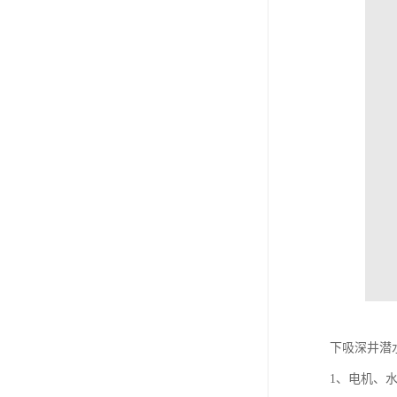
下吸深井潜
1、电机、