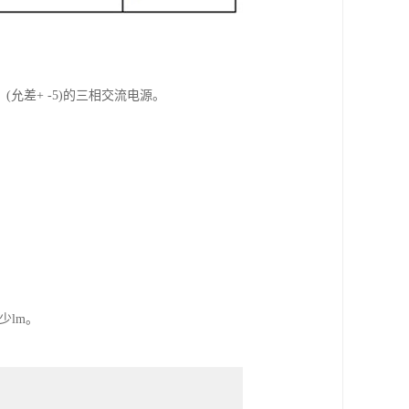
V、(允差+ -5)的三相交流电源。
少lm。