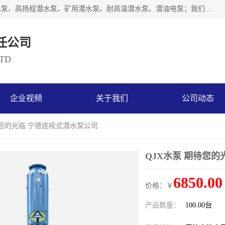
天津奥特泵业有限公司主要从事：不锈钢潜水泵、大流量潜水泵、高扬程潜水泵、矿用潜水泵、耐高温潜水泵、潜油电泵；我们以开发研制生产各种用途的水泵为主，历经十多年艰苦创业，已成为总资产达伍仟多万元，占地面积1万多平方米，年生产能力几百万（台）套，形成集设计研发、制造安装、技术服务于一体的现代规模型企业。
任公司
LTD
企业视频
关于我们
公司动态
期待您的光临 宁德底吸式潜水泵公司
QJX水泵 期待您
6850.00
价格：￥
产品数量：
100.00台