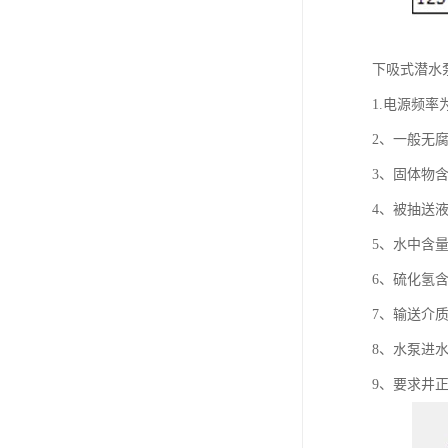
下吸式潜水
1.电源频率为
2、一般无
3、固体物含
4、被抽送液体
5、水中含量不
6、硫化氢含量
7、输送介质
8、水泵进
9、要求井