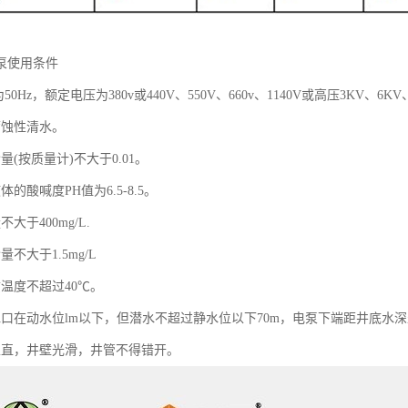
泵使用条件
50Hz，额定电压为380v或440V、550V、660v、1140V或高压3KV、6K
腐蚀性清水。
量(按质量计)不大于0.01。
的酸喊度PH值为6.5-8.5。
大于400mg/L.
不大于1.5mg/L
温度不超过40℃。
水口在动水位lm以下，但潜水不超过静水位以下70m，电泵下端距井底水深
正直，井壁光滑，井管不得错开。