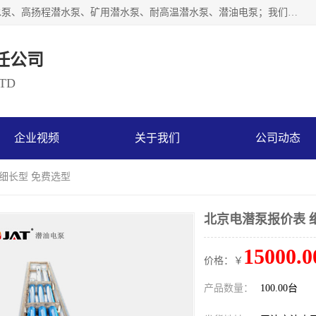
天津奥特泵业有限公司主要从事：不锈钢潜水泵、大流量潜水泵、高扬程潜水泵、矿用潜水泵、耐高温潜水泵、潜油电泵；我们以开发研制生产各种用途的水泵为主，历经十多年艰苦创业，已成为总资产达伍仟多万元，占地面积1万多平方米，年生产能力几百万（台）套，形成集设计研发、制造安装、技术服务于一体的现代规模型企业。
任公司
LTD
企业视频
关于我们
公司动态
 细长型 免费选型
北京电潜泵报价表 
15000.0
价格：￥
产品数量：
100.00台