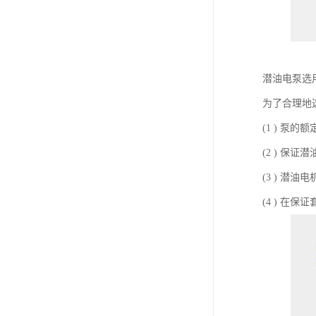
潜油电泵选
为了合理地选
(1 ) 泵
(2 ) 保
(3 ) 潜
(4 ) 在