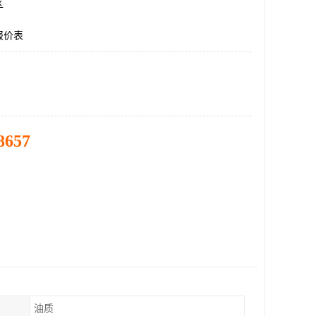
区
报价表
8657
油质