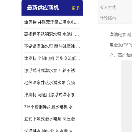
最新供应商机
吸入方式
更多
螺旋离心泵
叶轮结构
津奥特 并联双浮筒式潜水电泵 矿山抢险泵 大流量卧式安装 可提供定制
控制柜
高扬程不锈钢潜水泵 水池排水 变频 井用潜水电泵供应 能耗低 工厂批发
潜油电泵 
电潜泵(E
不锈钢潜海水泵 耐盐碱腐蚀 大流量 立式卧式下吸式安装 厂家定制
产、高产和
津奥特 全铜电机 异步交流低压潜水电机 运行稳定售后质保 致电咨询
漂浮式卧式潜水泵 叶轮不锈钢材质 大流量 变频抽水泵 厂家质保售后
地热温泉井热水潜水泵 变频不锈钢 130直径油泵 高温深井泵 津奥特
津奥特 河道用漂浮式潜水泵 不锈钢泵轴 大口径大流量 产品可定制
316不锈钢异步潜水电机 水冷式 可连续运行 定制功率电压 奥特泵业
立式下吸式潜水电泵 高压潜水排沙泵 大功率 深水施工作业 型号可定制
泥塘排水 抽牛粪 污水池 大口径潜水螺旋离心泵 材质特征 奥特泵业