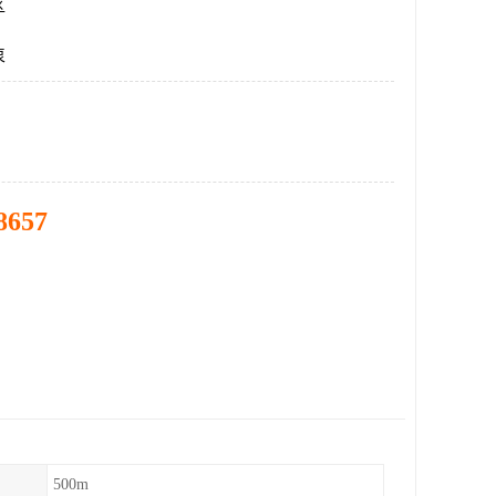
区
泵
8657
500m