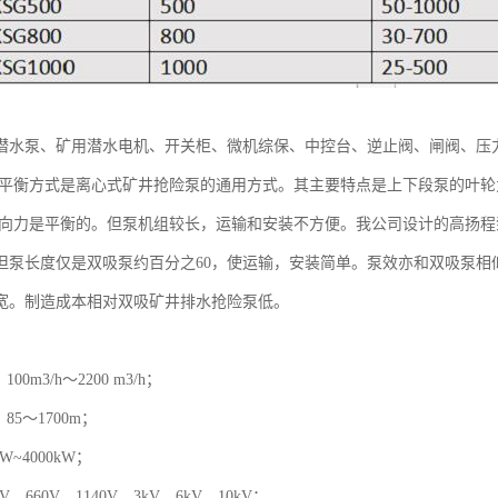
潜水泵、矿用潜水电机、开关柜、微机综保、中控台、逆止阀、闸阀、压
称平衡方式是离心式矿井抢险泵的通用方式。其主要特点是上下段泵的叶轮
轴向力是平衡的。但泵机组较长，运输和安装不方便。我公司设计的高扬
但泵长度仅是双吸泵约百分之60，使运输，安装简单。泵效亦和双吸泵相
宽。制造成本相对双吸矿井排水抢险泵低。
00m3/h～2200 m3/h；
85～1700m；
W~4000kW；
V、660V、1140V、3kV、6kV、10kV；