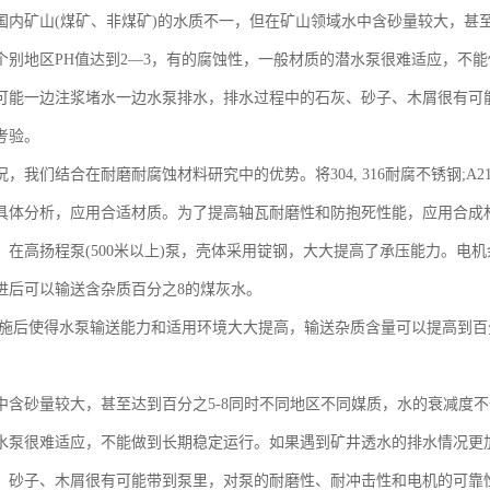
国内矿山(煤矿、非煤矿)的水质不一，但在矿山领域水中含砂量较大，甚至
个别地区PH值达到2—3，有的腐蚀性，一般材质的潜水泵很难适应，不
可能一边注浆堵水一边水泵排水，排水过程中的石灰、砂子、木屑很有可
考验。
，我们结合在耐磨耐腐蚀材料研究中的优势。将304, 316耐腐不锈钢;A2
具体分析，应用合适材质。为了提高轴瓦耐磨性和防抱死性能，应用合成
。在高扬程泵(500米以上)泵，壳体采用锭钢，大大提高了承压能力。电
进后可以输送含杂质百分之8的煤灰水。
施后使得水泵输送能力和适用环境大大提高，输送杂质含量可以提高到百
中含砂量较大，甚至达到百分之5-8同时不同地区不同媒质，水的衰减度不
水泵很难适应，不能做到长期稳定运行。如果遇到矿井透水的排水情况更
、砂子、木屑很有可能带到泵里，对泵的耐磨性、耐冲击性和电机的可靠