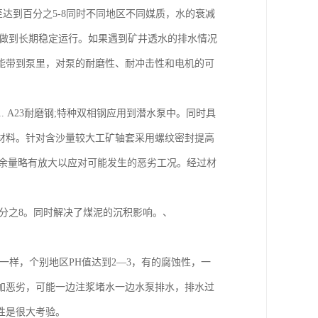
达到百分之5-8同时不同地区不同媒质，水的衰减
能做到长期稳定运行。如果遇到矿井透水的排水情况
能带到泵里，对泵的耐磨性、耐冲击性和电机的可
1. A23耐磨钢;特种双相钢应用到潜水泵中。同时具
材料。针对含沙量较大工矿轴套采用螺纹密封提高
机余量略有放大以应对可能发生的恶劣工况。经过材
分之8。同时解决了煤泥的沉积影响。、
一样，个别地区PH值达到2—3，有的腐蚀性，一
加恶劣，可能一边注浆堵水一边水泵排水，排水过
性是很大考验。