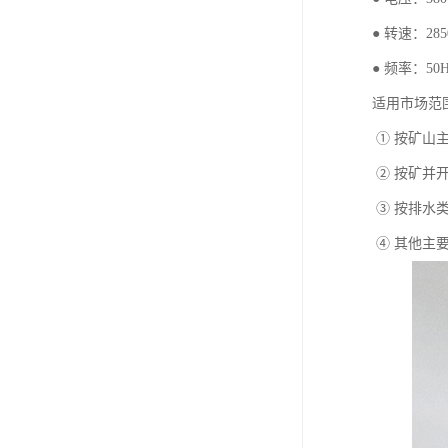
● 转速：2850 
● 频率：50H
适用市场范
① 按矿山
② 按矿并
③ 按排水
④ 其他主