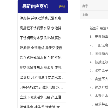
最新供应商机
功率
更多
螺旋离心泵
净重
津奥特 并联双浮筒式潜水电泵 矿山抢险泵 大流量卧式安装 可提供定制
控制柜
高扬程不锈钢潜水泵 水池排水 变频 井用潜水电泵供应 能耗低 工厂批发
新型矿用潜
1、电源频率
不锈钢潜海水泵 耐盐碱腐蚀 大流量 立式卧式下吸式安装 厂家定制
2、一般无腐
津奥特 全铜电机 异步交流低压潜水电机 运行稳定售后质保 致电咨询
3、固体物含
漂浮式卧式潜水泵 叶轮不锈钢材质 大流量 变频抽水泵 厂家质保售后
4、被抽送液体
地热温泉井热水潜水泵 变频不锈钢 130直径油泵 高温深井泵 津奥特
5、水中离子含
津奥特 河道用漂浮式潜水泵 不锈钢泵轴 大口径大流量 产品可定制
6、含量不大于
316不锈钢异步潜水电机 水冷式 可连续运行 定制功率电压 奥特泵业
7、输送介质
8、水泵进
立式下吸式潜水电泵 高压潜水排沙泵 大功率 深水施工作业 型号可定制
9、要求井
泥塘排水 抽牛粪 污水池 大口径潜水螺旋离心泵 材质特征 奥特泵业