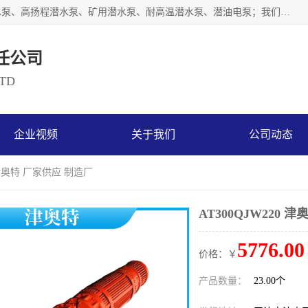
天津奥特泵业有限公司主要从事：不锈钢潜水泵、大流量潜水泵、高扬程潜水泵、矿用潜水泵、耐高温潜水泵、潜油电泵；我们以开发研制生产各种用途的水泵为主，历经十多年艰苦创业，已成为总资产达伍仟多万元，占地面积1万多平方米，年生产能力几百万（台）套，形成集设计研发、制造安装、技术服务于一体的现代规模型企业。
任公司
LTD
企业视频
关于我们
公司动态
0 津奥特 厂家供应 制造厂
AT300QJW220 
5776.00
价格：￥
产品数量：
23.00个