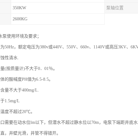
350KW
泵轴位置
2600KG
水泵使用环境及要求；
为50Hz，额定电压为380v或440V、550V、660v、1140V或高压3K
蚀性清水.
量(按质量计)不大于0．01％。
的酸喊度PH值为6.5-8.5。
量不大于400mg/L.
1.5mg/L
温度不超过20℃。
水口需要在动水位lm以下，但潜水不超过静水位以70m，电泵下端距井底水
正直，井壁光滑，井管不得错开。