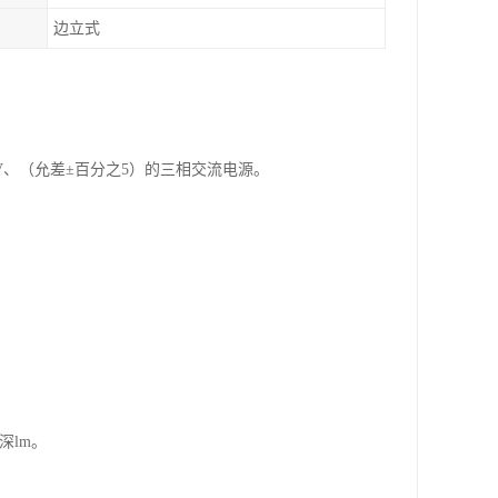
边立式
V、6KV、（允差±百分之5）的三相交流电源。
深lm。