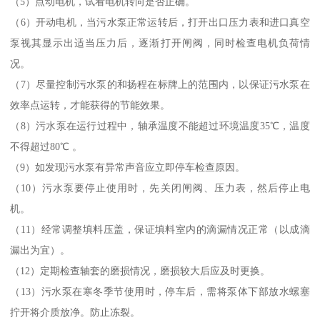
（5）点动电机，试看电机转向是否正确。
（6）开动电机，当污水泵正常运转后，打开出口压力表和进口真空
泵视其显示出适当压力后，逐渐打开闸阀，同时检查电机负荷情
况。
（7）尽量控制污水泵的和扬程在标牌上的范围内，以保证污水泵在
效率点运转，才能获得的节能效果。
（8）污水泵在运行过程中，轴承温度不能超过环境温度35℃，温度
不得超过80℃ 。
（9）如发现污水泵有异常声音应立即停车检查原因。
（10）污水泵要停止使用时，先关闭闸阀、压力表，然后停止电
机。
（11）经常调整填料压盖，保证填料室内的滴漏情况正常（以成滴
漏出为宜）。
（12）定期检查轴套的磨损情况，磨损较大后应及时更换。
（13）污水泵在寒冬季节使用时，停车后，需将泵体下部放水螺塞
拧开将介质放净。防止冻裂。