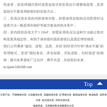
而改变，则采用桶式密封装置如若没有安装自行调整地装置，其筒
装部分不要采用静密封的安装方法；
三，若高压热水泵的内部装有衬套，则需使用定制的活动型密封法
该类方法一般是用在锅炉等较为复杂的热水泵中；
四，若内部的压强大于3.1MaP，则需采用高压法这种方法能让密封
构造更具稳定性，有助于保持密封面的形状以及固定弹性物质。
我们公司秉承“诚信、进取、品质、永恒”的经营方针和“滴水不漏”的
管理模式，坚持“团结务实，求实创新，开拓进取，与时俱进”的精
神，愿与各界朋友广泛合作，携手共进，共创美好未来。
m.tjaote.b2b168.com
Top
主营产品：不锈钢潜水泵 大流量潜水泵 高扬程潜水泵 矿用潜水泵 耐高温潜水泵 潜油电泵 深井潜
水泵 卧式潜水泵 浮筒式潜水泵
版权所有：天津奥特泵业有限责任公司