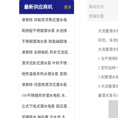
最新供应商机
驱动方式
更多
螺旋离心泵
泵轴位置
津奥特 并联双浮筒式潜水电泵 矿山抢险泵 大流量卧式安装 可提供定制
控制柜
高扬程不锈钢潜水泵 水池排水 变频 井用潜水电泵供应 能耗低 工厂批发
大流量潜水
目流，泳池
不锈钢潜海水泵 耐盐碱腐蚀 大流量 立式卧式下吸式安装 厂家定制
大流量潜水
津奥特 全铜电机 异步交流低压潜水电机 运行稳定售后质保 致电咨询
1.当不使
漂浮式卧式潜水泵 叶轮不锈钢材质 大流量 变频抽水泵 厂家质保售后
2.定时运
地热温泉井热水潜水泵 变频不锈钢 130直径油泵 高温深井泵 津奥特
3.如果潜
津奥特 河道用漂浮式潜水泵 不锈钢泵轴 大口径大流量 产品可定制
4.大流量
316不锈钢异步潜水电机 水冷式 可连续运行 定制功率电压 奥特泵业
量潜水泵可
立式下吸式潜水电泵 高压潜水排沙泵 大功率 深水施工作业 型号可定制
泥塘排水 抽牛粪 污水池 大口径潜水螺旋离心泵 材质特征 奥特泵业