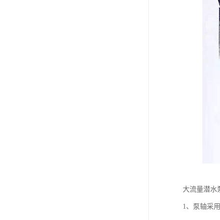
大流量潜水
1、泵轴采