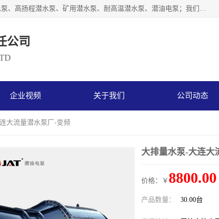
天津奥特泵业有限公司主要从事：不锈钢潜水泵、大流量潜水泵、高扬程潜水泵、矿用潜水泵、耐高温潜水泵、潜油电泵；我们以开发研制生产各种用途的水泵为主，历经十多年艰苦创业，已成为总资产达伍仟多万元，占地面积1万多平方米，年生产能力几百万（台）套，形成集设计研发、制造安装、技术服务于一体的现代规模型企业。
任公司
LTD
企业视频
关于我们
公司动态
大连大流量潜水泵厂-变频
大排量水泵-大连大
8800.00
价格：￥
产品数量：
30.00台