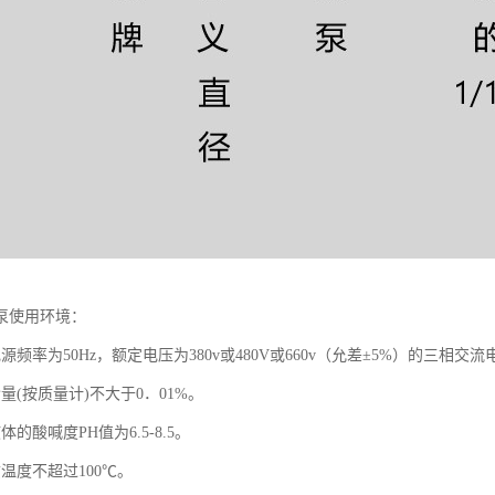
泵使用环境：
源频率为50Hz，额定电压为380v或480V或660v（允差±5%）的三相交流
量(按质量计)不大于0．01%。
的酸喊度PH值为6.5-8.5。
温度不超过100℃。