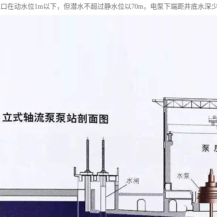
水口在动水位1m以下，但潜水不超过静水位以70m，电泵下端距井底水深少