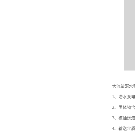
大流量潜水
1、潜水泵电
2、固体物含
3、被抽送液体
4、输送介质