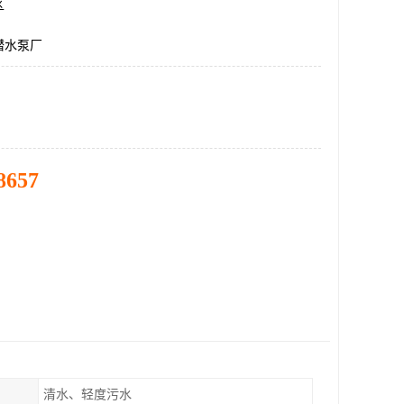
区
潜水泵厂
8657
清水、轻度污水