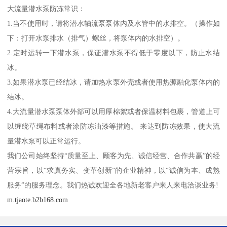
大流量潜水泵防冻常识：
1.当不使用时，请将潜水轴流泵泵体内及水管中的水排空。（操作如
下：打开水泵排水（排气）螺丝，将泵体内的水排空）。
2.定时运转一下潜水泵，保证潜水泵不得低于零度以下，防止水结
冰。
3.如果潜水泵已经结冰，请加热水泵外壳或者使用热源融化泵体内的
结冰。
4.大流量潜水泵泵体外部可以用厚棉絮或者保温材料包裹，管道上可
以缠绕草绳布料或者涂防冻油漆等措施。 来达到防冻效果，使大流
量潜水泵可以正常运行。
我们公司始终坚持“质量至上、顾客为先、诚信经营、合作共赢”的经
营宗旨，以“求真务实、变革创新”的企业精神，以“诚信为本、成熟
服务”的服务理念。我们热诚欢迎全各地新老客户来人来电洽谈业务!
m.tjaote.b2b168.com