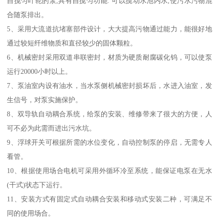
自搅匀叶轮的泵,具有自搅匀功能. 可以搅动水池内水,使污水污物混
合随泵排出。
5、采用大流道抗堵塞部件设计，大大提高污物通过能力，能很好地
通过较短纤维物质和直径较少的固体颗粒。
6、机械密封采用双道串联密封，材质为硬质耐腐碳化钨，可以使泵
运行20000小时以上。
7、泵油室内设有油水，当水泵侧机械密封损坏后，水进入油室，发
生信号，对泵实施保护。
8、双导轨自动耦合系统，给泵的安装、维修带来了很大的方便，人
可不必为此需而进出污水坑。
9、浮球开关可根据所需的水位变化，自动控制泵的停启，无需专人
看管。
10、根据使用场合电机可采用外循环冷至系统，能保证电泵在无水
(干式)状态下运行。
11、安装方式有固定式自动耦合安装和移动式安装二种，可满足不
同的使用场合。