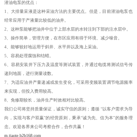
潜油电泵的优点：
1、大排量采液是这种采油方法的主要优点。但是，目前潜油电泵也
经常应用于产液量比较低的油井。
2、这种泵能够把油井中位于上部水层的水转注到下部的注水层中。
3、操作简单，管理方便，在市区应用有得于环境、减少噪音。
4、能够较好地运用于斜井、水平井以及海上采油。
5、容易处理腐蚀和结蜡。
6、容易安装井下压力及温度等测试装置，并通过电缆将测试信号传
递到地面，进行测量读数。
7、为适应油井产量递减或发生变化，可采用变频装置调节电源频率
来实现，但投入费用较高。
8、免修期较长，油井生产时效相对比较高。
我们公司将坚持质量保证，诚实守信的原则；遵循 “以客户需求为导
向，实现与客户双赢”的经营原则，秉承“诚为先、信为本”的服务理
念。欢迎各界来公司考察合作，合作共赢！
m.tjaote.b2b168.com