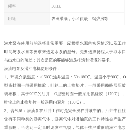
频率
50HZ
用途
农田灌溉，小区供暖，锅炉房等
潜水泵在使用前的选择非常重要，应根据水源的实际情况以及工作
时间与泵水量等要求来选定水泵的型号。先要选择扬程大于取水口
与出水口的落差；其次是泵的要能够满足排涝和灌溉的要求。
潜油电泵及潜油电机使用条件：
1、环境介质温度：≤150℃;油井温度：50~180℃。温度小于90℃，O
型密封圈一般采用橡胶，叶轮上的止推垫片，一般采用酚醛层压玻
璃布板，高于90℃的油井，O型密封圈一般采用氟橡胶（170℃），
叶轮上的止推垫片一般选用F4聚苯（150℃）。
2、含气量：潜油泵在油井工作时是完全浸在井液中的。油井中往往
含有不同种类的游离气体，游离气体对潜油泵的工作特性会产生严
重影响，当达到一定量时则发生气锁，气体干扰严重影响潜油电泵