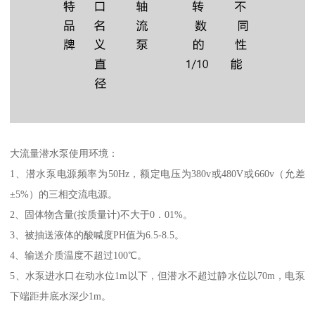
大流量潜水泵使用环境：
1、潜水泵电源频率为50Hz，额定电压为380v或480V或660v（允差
±5%）的三相交流电源。
2、固体物含量(按质量计)不大于0．01%。
3、被抽送液体的酸喊度PH值为6.5-8.5。
4、输送介质温度不超过100℃。
5、水泵进水口在动水位1m以下，但潜水不超过静水位以70m，电泵
下端距井底水深少1m。