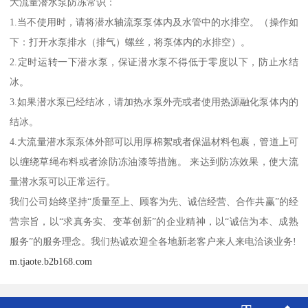
大流量潜水泵防冻常识：
1.当不使用时，请将潜水轴流泵泵体内及水管中的水排空。（操作如
下：打开水泵排水（排气）螺丝，将泵体内的水排空）。
2.定时运转一下潜水泵，保证潜水泵不得低于零度以下，防止水结
冰。
3.如果潜水泵已经结冰，请加热水泵外壳或者使用热源融化泵体内的
结冰。
4.大流量潜水泵泵体外部可以用厚棉絮或者保温材料包裹，管道上可
以缠绕草绳布料或者涂防冻油漆等措施。 来达到防冻效果，使大流
量潜水泵可以正常运行。
我们公司始终坚持“质量至上、顾客为先、诚信经营、合作共赢”的经
营宗旨，以“求真务实、变革创新”的企业精神，以“诚信为本、成熟
服务”的服务理念。我们热诚欢迎全各地新老客户来人来电洽谈业务!
m.tjaote.b2b168.com