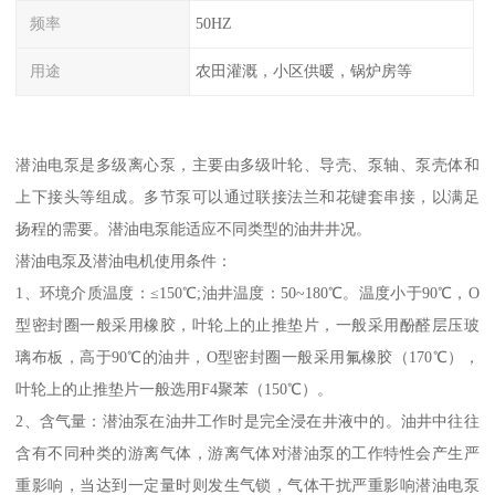
频率
50HZ
用途
农田灌溉，小区供暖，锅炉房等
潜油电泵是多级离心泵，主要由多级叶轮、导壳、泵轴、泵壳体和
上下接头等组成。多节泵可以通过联接法兰和花键套串接，以满足
扬程的需要。潜油电泵能适应不同类型的油井井况。
潜油电泵及潜油电机使用条件：
1、环境介质温度：≤150℃;油井温度：50~180℃。温度小于90℃，O
型密封圈一般采用橡胶，叶轮上的止推垫片，一般采用酚醛层压玻
璃布板，高于90℃的油井，O型密封圈一般采用氟橡胶（170℃），
叶轮上的止推垫片一般选用F4聚苯（150℃）。
2、含气量：潜油泵在油井工作时是完全浸在井液中的。油井中往往
含有不同种类的游离气体，游离气体对潜油泵的工作特性会产生严
重影响，当达到一定量时则发生气锁，气体干扰严重影响潜油电泵