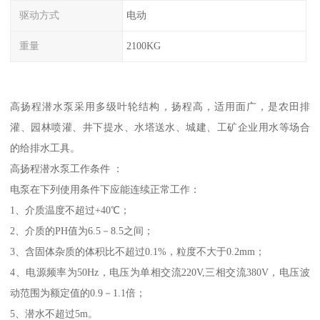
驱动方式
电动
重量
2100KG
高扬程潜水泵采用多级叶轮结构，扬程高，适用面广，是农田排
灌、园林喷灌、井下提水、水塔送水、城建、工矿企业用水等场合
的给排水工具。
高扬程潜水泵工作条件 ：
电泵在下列使用条件下应能连续正常工作：
1、介质温度不超过+40℃；
2、介质的PH值为6.5－8.5之间；
3、含固体杂质的体积比不超过0.1%，粒度不大于0.2mm；
4、电源频率为50Hz，电压为单相交流220V,三相交流380V，电压波
动范围为额定值的0.9－1.1倍；
5、潜水不超过5m。