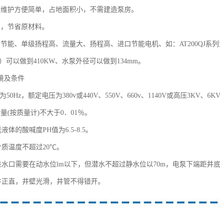
用维护方便简单，占地面积小，不需建造泵房。
单，节省原材料。
节能、单级扬程高、流量大、扬程高、进口节能电机、如：AT200QJ系列潜水
分钟）可以做到410KW、水泵外径可以做到134mm。
境及条件
为50Hz，额定电压为380v或440V、550V、660v、1140V或高压3K
量(按质量计)不大于0．01％。
体的酸喊度PH值为6.5-8.5。
质温度不超过20℃。
水口需要在动水位lm以下，但潜水不超过静水位以70m，电泵下端距井底
正直，井壁光滑，井管不得错开。