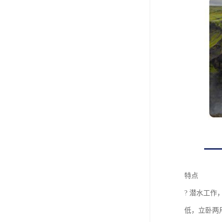
特点
? 潜水工
低，立卧两