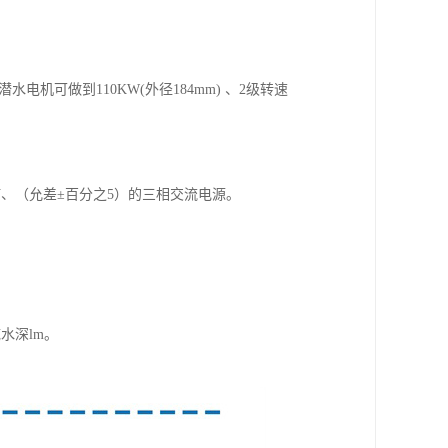
电机可做到110KW(外径184mm) 、2级转速
V、6KV、（允差±百分之5）的三相交流电源。
水深lm。