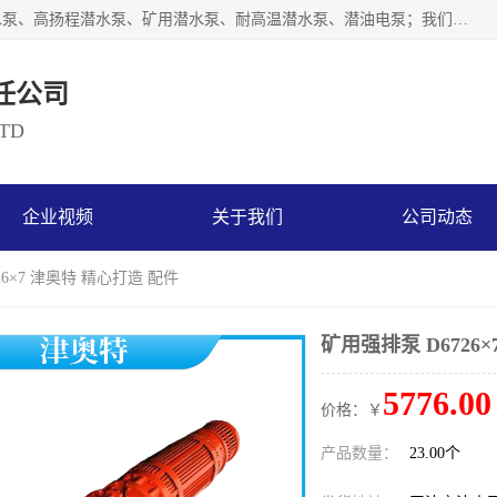
天津奥特泵业有限公司主要从事：不锈钢潜水泵、大流量潜水泵、高扬程潜水泵、矿用潜水泵、耐高温潜水泵、潜油电泵；我们以开发研制生产各种用途的水泵为主，历经十多年艰苦创业，已成为总资产达伍仟多万元，占地面积1万多平方米，年生产能力几百万（台）套，形成集设计研发、制造安装、技术服务于一体的现代规模型企业。
任公司
LTD
企业视频
关于我们
公司动态
26×7 津奥特 精心打造 配件
矿用强排泵 D6726
5776.00
价格：￥
产品数量：
23.00个