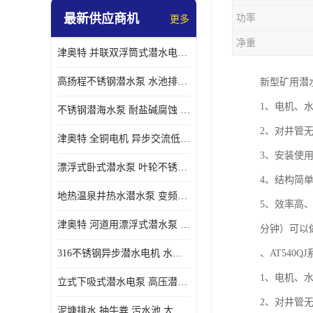
最新供应商机
功率
更多
螺旋离心泵
净重
津奥特 并联双浮筒式潜水电泵 矿山抢险泵 大流量卧式安装 可提供定制
控制柜
高扬程不锈钢潜水泵 水池排水 变频 井用潜水电泵供应 能耗低 工厂批发
新型矿用潜
1、电机、
不锈钢潜海水泵 耐盐碱腐蚀 大流量 立式卧式下吸式安装 厂家定制
2、对井管
津奥特 全铜电机 异步交流低压潜水电机 运行稳定售后质保 致电咨询
3、安装使
漂浮式卧式潜水泵 叶轮不锈钢材质 大流量 变频抽水泵 厂家质保售后
4、结构简
地热温泉井热水潜水泵 变频不锈钢 130直径油泵 高温深井泵 津奥特
5、效率高、
津奥特 河道用漂浮式潜水泵 不锈钢泵轴 大口径大流量 产品可定制
分钟）可以做
316不锈钢异步潜水电机 水冷式 可连续运行 定制功率电压 奥特泵业
、AT540
1、电机、
立式下吸式潜水电泵 高压潜水排沙泵 大功率 深水施工作业 型号可定制
2、对井管
泥塘排水 抽牛粪 污水池 大口径潜水螺旋离心泵 材质特征 奥特泵业