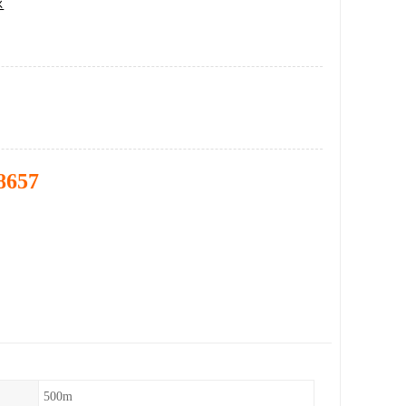
区
8657
500m