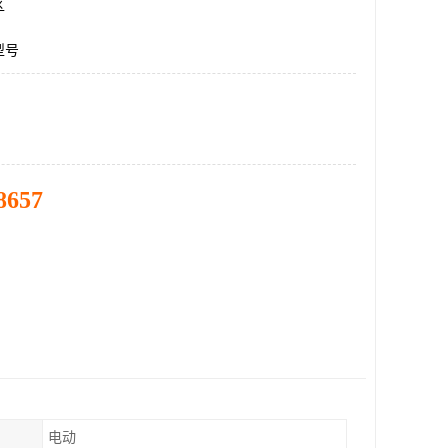
区
型号
8657
电动