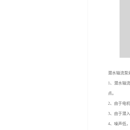
潜水轴流泵
1、潜水轴
点。
2、由于电
3、由于潜
4、噪声低