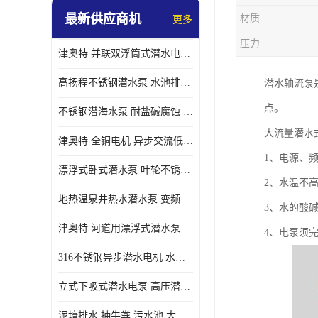
最新供应商机
材质
更多
螺旋离心泵
压力
津奥特 并联双浮筒式潜水电泵 矿山抢险泵 大流量卧式安装 可提供定制
控制柜
高扬程不锈钢潜水泵 水池排水 变频 井用潜水电泵供应 能耗低 工厂批发
潜水轴流泵
点。
不锈钢潜海水泵 耐盐碱腐蚀 大流量 立式卧式下吸式安装 厂家定制
大流量潜水
津奥特 全铜电机 异步交流低压潜水电机 运行稳定售后质保 致电咨询
1、电源、频
漂浮式卧式潜水泵 叶轮不锈钢材质 大流量 变频抽水泵 厂家质保售后
2、水温不高
地热温泉井热水潜水泵 变频不锈钢 130直径油泵 高温深井泵 津奥特
3、水的酸碱P
津奥特 河道用漂浮式潜水泵 不锈钢泵轴 大口径大流量 产品可定制
4、电泵须完
316不锈钢异步潜水电机 水冷式 可连续运行 定制功率电压 奥特泵业
立式下吸式潜水电泵 高压潜水排沙泵 大功率 深水施工作业 型号可定制
泥塘排水 抽牛粪 污水池 大口径潜水螺旋离心泵 材质特征 奥特泵业