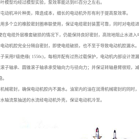
导叶模型均经过模型实验，泵效率能达到85百分之左右。
择屯动机冲片种类，降造成本，细长的电动机外形有利于提高泵效率。
采用多个立的橡胶密封圈串联使用，保证电缆密封装置可靠，同时对电缆
使在电缆外层橡套破损的情况下，仍能保持良好密封，高效地阻止水进入
与电动机腔完全分隔自密封，即使电缆破损，也不至于导致电动机腔漏水
子采用F级绝缘( 1550c)，每相并配有过热过载保护，电动机内部设计
柱滚子轴承、圆锥滚子轴承承受轴向力与径向力；并保证转轴悬臂很短，
稳。
重机械密封，确保电动机腔内不漏水。油室内的油在润滑机械密封的同时
潜水轴流泵抽送的水流经电动机外壳，保证电动机冷至。