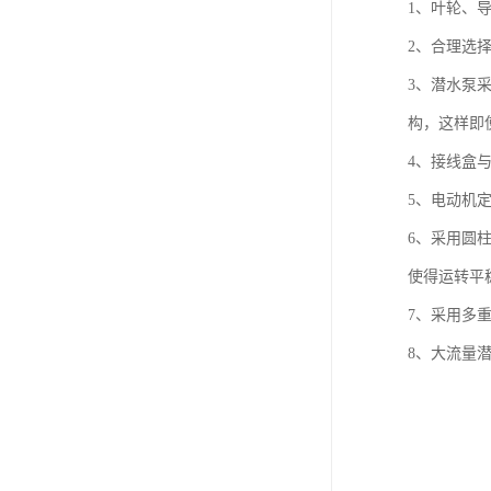
1、叶轮、
2、合理选
3、潜水泵
构，这样即
4、接线盒
5、电动机定
6、采用圆
使得运转平
7、采用多
8、大流量