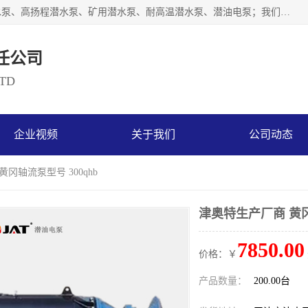
天津奥特泵业有限公司主要从事：不锈钢潜水泵、大流量潜水泵、高扬程潜水泵、矿用潜水泵、耐高温潜水泵、潜油电泵；我们以开发研制生产各种用途的水泵为主，历经十多年艰苦创业，已成为总资产达伍仟多万元，占地面积1万多平方米，年生产能力几百万（台）套，形成集设计研发、制造安装、技术服务于一体的现代规模型企业。
任公司
LTD
企业视频
关于我们
公司动态
黄冈轴流泵型号 300qhb
津奥特生产厂商 黄冈
7850.00
价格：￥
产品数量：
200.00台