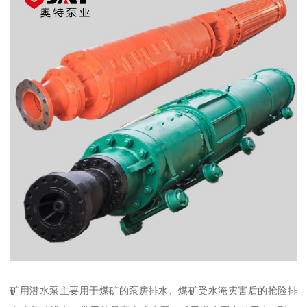
矿用潜水泵主要用于煤矿的泵房排水、煤矿受水淹灾害后的抢险排