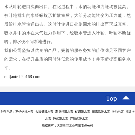
水从叶轮进口流向出口。在此过程中，水的动能和力能均被提高。
被叶轮排出的水经螺旋形扩散室后，大部分动能转变为压力能，然
后沿排水管输送出去。这时叶轮进口处则因水的排出而形成真空。
吸水井中的水在大气压力作用下，经吸水管进入叶轮。叶轮不断旋
转，排水便不间断地进行。
我们公司坚持以优良的产品，完善的服务务实的价位满足不同客户
的需求，在提升品质的同时降低您的使用成本！并不断提高服务水
平。
m.tjaote.b2b168.com
Top
主营产品：不锈钢潜水泵 大流量潜水泵 高扬程潜水泵 矿用潜水泵 耐高温潜水泵 潜油电泵 深井潜
水泵 卧式潜水泵 浮筒式潜水泵
版权所有：天津奥特泵业有限责任公司