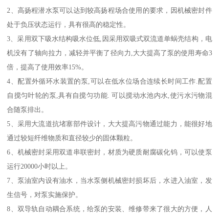
2、高扬程潜水泵可以达到较高扬程场合使用的要求，因机械密封件
处于负压状态运行，具有很高的稳定性。
3、采用双下吸水结构吸水位低,因采用双吸式双流道单蜗壳结构，电
机没有了轴向拉力，减轻并平衡了径向力,大大提高了泵的使用寿命3
倍，提高了使用效率15%。
4、配置外循环水装置的泵,可以在低水位场合连续长时间工作.配置
自搅匀叶轮的泵,具有自搅匀功能. 可以搅动水池内水,使污水污物混
合随泵排出。
5、采用大流道抗堵塞部件设计，大大提高污物通过能力，能很好地
通过较短纤维物质和直径较少的固体颗粒。
6、机械密封采用双道串联密封，材质为硬质耐腐碳化钨，可以使泵
运行20000小时以上。
7、泵油室内设有油水，当水泵侧机械密封损坏后，水进入油室，发
生信号，对泵实施保护。
8、双导轨自动耦合系统，给泵的安装、维修带来了很大的方便，人