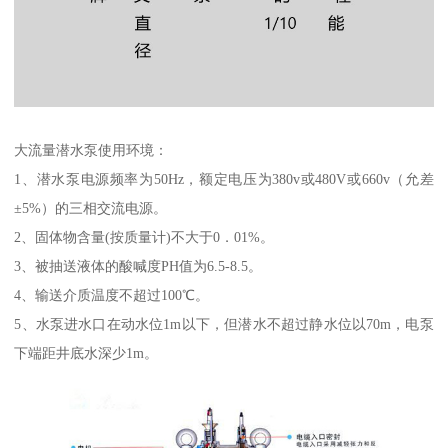
大流量潜水泵使用环境：
1、潜水泵电源频率为50Hz，额定电压为380v或480V或660v（允差
±5%）的三相交流电源。
2、固体物含量(按质量计)不大于0．01%。
3、被抽送液体的酸喊度PH值为6.5-8.5。
4、输送介质温度不超过100℃。
5、水泵进水口在动水位1m以下，但潜水不超过静水位以70m，电泵
下端距井底水深少1m。