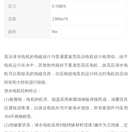
压力
0.5MPA
流量
2300m³/h
扬程
8m
高压潜水电机的电磁设计与普通紧凑型高压电机设计相类似，由于
电机运行在水中，其散热性能好于紧凑型高压电机，故高压潜水电
机可以取较高的电磁负荷，但应根据电泵的运行特点对电机的启动
转矩和大转矩进行校核。
潜水电机结构特点：
(1)耐腐蚀：电机的机壳、端盖采用耐腐蚀钢板焊接而成，涂覆优良
抗腐蚀沥青漆，以保证电机外壳不被海水侵蚀，所有紧固件均采用
304不锈钢材质。
(2)绝缘要求高：潜水电机采用H级绝缘材料浸漆3遍作为主绝缘，定