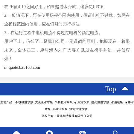
在PH值4-10之间好用，如果超过该介质，建议使用316。
2.一般情况下，泵在使用扬程范围内使用，保证电机不过载，如需在
全扬程范围内使用，应在订货时另行标注。
3．在运行过程中电机电流不得超过电机的额定电流。
用户至上，信誉至上是我们公司一贯遵循的原则，把握现在，着眼
未来，全体员工，愿与海内外广大客户及朋友携手并进、共创辉
煌！
m.tjaote.b2b168.com
Top
主营产品：不锈钢潜水泵 大流量潜水泵 高扬程潜水泵 矿用潜水泵 耐高温潜水泵 潜油电泵 深井潜
水泵 卧式潜水泵 浮筒式潜水泵
版权所有：天津奥特泵业有限责任公司