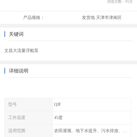
浏览次数：
91
次
产品规格：
发货地:
天津市津南区
关键词
文昌大流量浮船泵
详细说明
型号
QJF
工作温度
45度
适用范围
农田灌溉、地下水提升、污水排放、山上饮水、绿化等