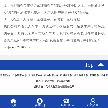
3、潜水轴流泵在满足家对轴流泵的统一标准基础之上、采用新水利
模型结构和潜水电机技术、为广大用户提供好品质的商品。
4、大流量、无堵塞、流通性好、耐腐蚀、运行靠谱。
我们公司本着以人为本，真诚合作，创新发展，拓展未来，铸辉煌
的宗旨，坚持以客户和市场为导向，我们将竭尽所能地寻求各种机
会为您服务! 并竭诚与广大商家双赢合作，共同发展，共创辉煌！
m.tjaote.b2b168.com
Top
主营产品：不锈钢潜水泵 大流量潜水泵 高扬程潜水泵 矿用潜水泵 耐高温潜水泵 潜油电泵 深井潜
水泵 卧式潜水泵 浮筒式潜水泵
版权所有：天津奥特泵业有限责任公司
首页
在线QQ
15620568657
在线留言