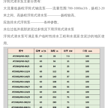
浮筒式潜水泵主要分类有:
大流量低扬程浮筒式轴流泵——流量范围:700-1000m3/h，扬程2-20
米之间。高扬程浮筒式潜水泵————扬程较高。
应急排水式浮筒泵————各种参数。
水位过低并底部淤泥过多情况下用浮筒式潜水泵
浮筒式潜水泵可满足客户临时性排水工程和水底富含泥沙的地区使
用。