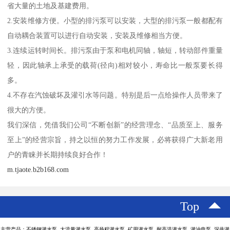
省大量的土地及基建费用。
2.安装维修方便。小型的排污泵可以安装，大型的排污泵一般都配有
自动耦合装置可以进行自动安装，安装及维修相当方便。
3.连续运转时间长。排污泵由于泵和电机同轴，轴短，转动部件重量
轻，因此轴承上承受的载荷(径向)相对较小，寿命比一般泵要长得
多。
4.不存在汽蚀破坏及灌引水等问题。特别是后一点给操作人员带来了
很大的方便。
我们深信，凭借我们公司“不断创新”的经营理念、“品质至上、服务
至上”的经营宗旨，持之以恒的努力工作发展，必将获得广大新老用
户的青睐并长期持续良好合作！
m.tjaote.b2b168.com
Top
主营产品：不锈钢潜水泵 大流量潜水泵 高扬程潜水泵 矿用潜水泵 耐高温潜水泵 潜油电泵 深井潜