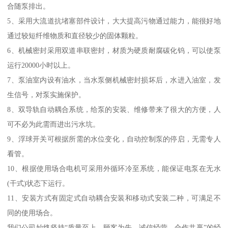
合随泵排出。
5、采用大流道抗堵塞部件设计，大大提高污物通过能力，能很好地
通过较短纤维物质和直径较少的固体颗粒。
6、机械密封采用双道串联密封，材质为硬质耐腐碳化钨，可以使泵
运行20000小时以上。
7、泵油室内设有油水，当水泵侧机械密封损坏后，水进入油室，发
生信号，对泵实施保护。
8、双导轨自动耦合系统，给泵的安装、维修带来了很大的方便，人
可不必为此需而进出污水坑。
9、浮球开关可根据所需的水位变化，自动控制泵的停启，无需专人
看管。
10、根据使用场合电机可采用外循环冷至系统，能保证电泵在无水
(干式)状态下运行。
11、安装方式有固定式自动耦合安装和移动式安装二种，可满足不
同的使用场合。
我们公司始终坚持“质量至上、顾客为先、诚信经营、合作共赢”的经