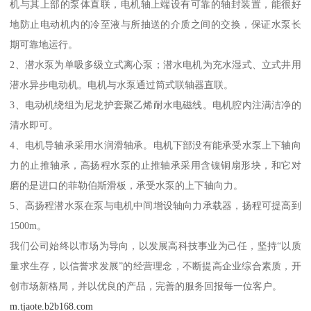
机与其上部的泵体直联，电机轴上端设有可靠的轴封装置，能很好
地防止电动机内的冷至液与所抽送的介质之间的交换，保证水泵长
期可靠地运行。
2、潜水泵为单吸多级立式离心泵；潜水电机为充水湿式、立式井用
潜水异步电动机。电机与水泵通过筒式联轴器直联。
3、电动机绕组为尼龙护套聚乙烯耐水电磁线。电机腔内注满洁净的
清水即可。
4、电机导轴承采用水润滑轴承。电机下部没有能承受水泵上下轴向
力的止推轴承，高扬程水泵的止推轴承采用含镍铜扇形块，和它对
磨的是进口的菲勒伯斯滑板，承受水泵的上下轴向力。
5、高扬程潜水泵在泵与电机中间增设轴向力承载器，扬程可提高到
1500m。
我们公司始终以市场为导向，以发展高科技事业为己任，坚持“以质
量求生存，以信誉求发展”的经营理念，不断提高企业综合素质，开
创市场新格局，并以优良的产品，完善的服务回报每一位客户。
m.tjaote.b2b168.com