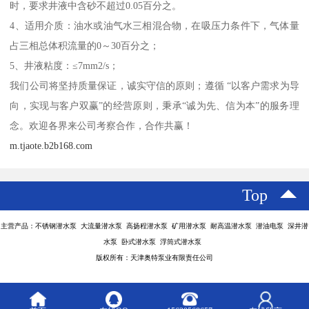
时，要求井液中含砂不超过0.05百分之。
4、适用介质：油水或油气水三相混合物，在吸压力条件下，气体量
占三相总体积流量的0～30百分之；
5、井液粘度：≤7mm2/s；
我们公司将坚持质量保证，诚实守信的原则；遵循 “以客户需求为导
向，实现与客户双赢”的经营原则，秉承“诚为先、信为本”的服务理
念。欢迎各界来公司考察合作，合作共赢！
m.tjaote.b2b168.com
Top
主营产品：不锈钢潜水泵 大流量潜水泵 高扬程潜水泵 矿用潜水泵 耐高温潜水泵 潜油电泵 深井潜
水泵 卧式潜水泵 浮筒式潜水泵
版权所有：天津奥特泵业有限责任公司