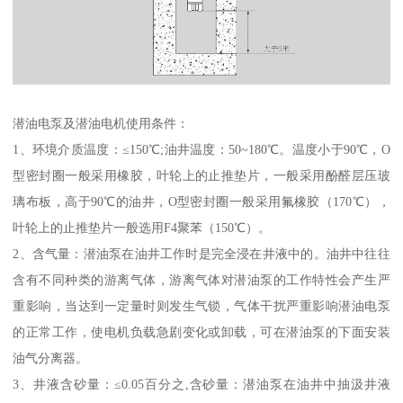
潜油电泵及潜油电机使用条件：
1、环境介质温度：≤150℃;油井温度：50~180℃。温度小于90℃，O
型密封圈一般采用橡胶，叶轮上的止推垫片，一般采用酚醛层压玻
璃布板，高于90℃的油井，O型密封圈一般采用氟橡胶（170℃），
叶轮上的止推垫片一般选用F4聚苯（150℃）。
2、含气量：潜油泵在油井工作时是完全浸在井液中的。油井中往往
含有不同种类的游离气体，游离气体对潜油泵的工作特性会产生严
重影响，当达到一定量时则发生气锁，气体干扰严重影响潜油电泵
的正常工作，使电机负载急剧变化或卸载，可在潜油泵的下面安装
油气分离器。
3、井液含砂量：≤0.05百分之,含砂量：潜油泵在油井中抽汲井液