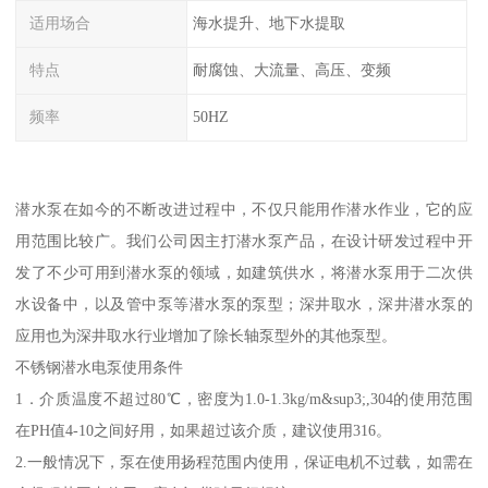
适用场合
海水提升、地下水提取
特点
耐腐蚀、大流量、高压、变频
频率
50HZ
潜水泵在如今的不断改进过程中，不仅只能用作潜水作业，它的应
用范围比较广。我们公司因主打潜水泵产品，在设计研发过程中开
发了不少可用到潜水泵的领域，如建筑供水，将潜水泵用于二次供
水设备中，以及管中泵等潜水泵的泵型；深井取水，深井潜水泵的
应用也为深井取水行业增加了除长轴泵型外的其他泵型。
不锈钢潜水电泵使用条件
1．介质温度不超过80℃，密度为1.0-1.3kg/m&sup3;,304的使用范围
在PH值4-10之间好用，如果超过该介质，建议使用316。
2.一般情况下，泵在使用扬程范围内使用，保证电机不过载，如需在