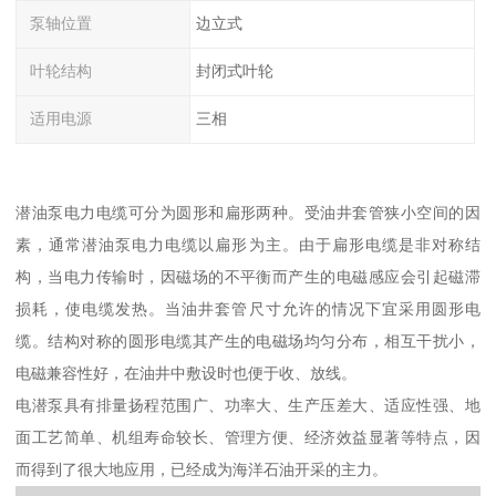
泵轴位置
边立式
叶轮结构
封闭式叶轮
适用电源
三相
潜油泵电力电缆可分为圆形和扁形两种。受油井套管狭小空间的因
素，通常潜油泵电力电缆以扁形为主。由于扁形电缆是非对称结
构，当电力传输时，因磁场的不平衡而产生的电磁感应会引起磁滞
损耗，使电缆发热。当油井套管尺寸允许的情况下宜采用圆形电
缆。结构对称的圆形电缆其产生的电磁场均匀分布，相互干扰小，
电磁兼容性好，在油井中敷设时也便于收、放线。
电潜泵具有排量扬程范围广、功率大、生产压差大、适应性强、地
面工艺简单、机组寿命较长、管理方便、经济效益显著等特点，因
而得到了很大地应用，已经成为海洋石油开采的主力。