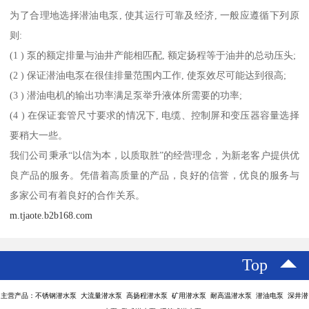
为了合理地选择潜油电泵, 使其运行可靠及经济, 一般应遵循下列原
则:
(1 ) 泵的额定排量与油井产能相匹配, 额定扬程等于油井的总动压头;
(2 ) 保证潜油电泵在很佳排量范围内工作, 使泵效尽可能达到很高;
(3 ) 潜油电机的输出功率满足泵举升液体所需要的功率;
(4 ) 在保证套管尺寸要求的情况下, 电缆、控制屏和变压器容量选择
要稍大一些。
我们公司秉承“以信为本，以质取胜”的经营理念，为新老客户提供优
良产品的服务。凭借着高质量的产品，良好的信誉，优良的服务与
多家公司有着良好的合作关系。
m.tjaote.b2b168.com
Top
主营产品：不锈钢潜水泵 大流量潜水泵 高扬程潜水泵 矿用潜水泵 耐高温潜水泵 潜油电泵 深井潜