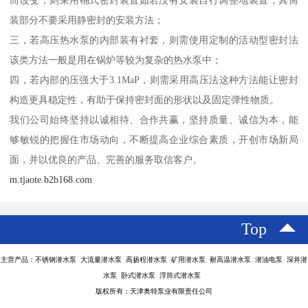
装部分不要采用静密封的安装方法；
三，若高压热水泵的内部装有衬套，则需使用定制的活动型密封法
该类方法一般是用在锅炉等较为复杂的热水泵中；
四，若内部的压强大于3.1MaP，则需采用高压法这种方法能让密封
构造更具稳定性，有助于保持密封面的形状以及固定弹性物质。
我们公司始终坚持以诚相待、合作共赢，坚持质量、诚信为本，能
够敏锐的把握住市场动向，不断提高企业综合素质，开创市场新局
面，并以优良的产品、完善的服务取信客户。
m.tjaote.b2b168.com
Top
主营产品：不锈钢潜水泵 大流量潜水泵 高扬程潜水泵 矿用潜水泵 耐高温潜水泵 潜油电泵 深井潜
水泵 卧式潜水泵 浮筒式潜水泵
版权所有：天津奥特泵业有限责任公司