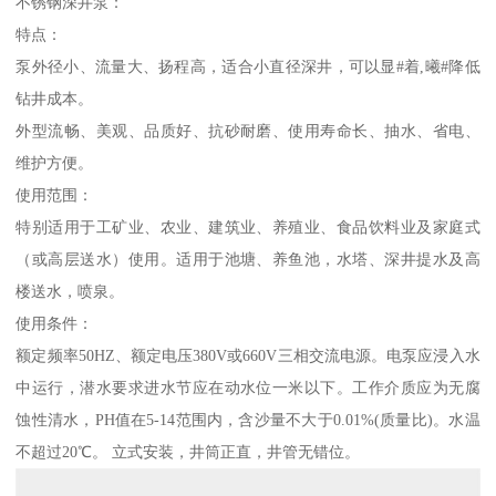
不锈钢深井泵：
特点：
泵外径小、流量大、扬程高，适合小直径深井，可以显#着,曦#降低
钻井成本。
外型流畅、美观、品质好、抗砂耐磨、使用寿命长、抽水、省电、
维护方便。
使用范围：
特别适用于工矿业、农业、建筑业、养殖业、食品饮料业及家庭式
（或高层送水）使用。适用于池塘、养鱼池，水塔、深井提水及高
楼送水，喷泉。
使用条件：
额定频率50HZ、额定电压380V或660V三相交流电源。电泵应浸入水
中运行，潜水要求进水节应在动水位一米以下。工作介质应为无腐
蚀性清水，PH值在5-14范围内，含沙量不大于0.01%(质量比)。水温
不超过20℃。 立式安装，井筒正直，井管无错位。