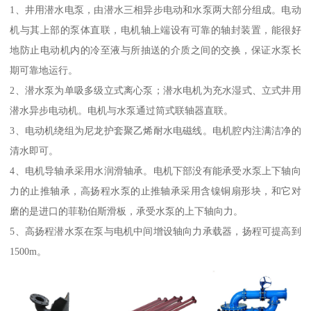
1、井用潜水电泵，由潜水三相异步电动和水泵两大部分组成。电动
机与其上部的泵体直联，电机轴上端设有可靠的轴封装置，能很好
地防止电动机内的冷至液与所抽送的介质之间的交换，保证水泵长
期可靠地运行。
2、潜水泵为单吸多级立式离心泵；潜水电机为充水湿式、立式井用
潜水异步电动机。电机与水泵通过筒式联轴器直联。
3、电动机绕组为尼龙护套聚乙烯耐水电磁线。电机腔内注满洁净的
清水即可。
4、电机导轴承采用水润滑轴承。电机下部没有能承受水泵上下轴向
力的止推轴承，高扬程水泵的止推轴承采用含镍铜扇形块，和它对
磨的是进口的菲勒伯斯滑板，承受水泵的上下轴向力。
5、高扬程潜水泵在泵与电机中间增设轴向力承载器，扬程可提高到
1500m。