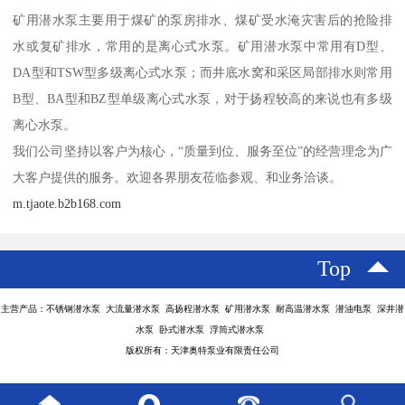
矿用潜水泵主要用于煤矿的泵房排水、煤矿受水淹灾害后的抢险排
水或复矿排水，常用的是离心式水泵。矿用潜水泵中常用有D型、
DA型和TSW型多级离心式水泵；而井底水窝和采区局部排水则常用
B型、BA型和BZ型单级离心式水泵，对于扬程较高的来说也有多级
离心水泵。
我们公司坚持以客户为核心，“质量到位、服务至位”的经营理念为广
大客户提供的服务。欢迎各界朋友莅临参观、和业务洽谈。
m.tjaote.b2b168.com
Top
主营产品：不锈钢潜水泵 大流量潜水泵 高扬程潜水泵 矿用潜水泵 耐高温潜水泵 潜油电泵 深井潜
水泵 卧式潜水泵 浮筒式潜水泵
版权所有：天津奥特泵业有限责任公司