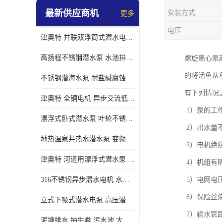
最新供应商机
安装方式
更多
螺旋离心泵
电压
津奥特 并联双浮筒式潜水电泵 矿山抢险泵 大流量卧式安装 可提供定制
控制柜
高扬程不锈钢潜水泵 水池排水 变频 井用潜水电泵供应 能耗低 工厂批发
螺旋离心泵
的将活鱼从
不锈钢潜海水泵 耐盐碱腐蚀 大流量 立式卧式下吸式安装 厂家定制
有下列情况
津奥特 全铜电机 异步交流低压潜水电机 运行稳定售后质保 致电咨询
1）泵的工
漂浮式卧式潜水泵 叶轮不锈钢材质 大流量 变频抽水泵 厂家质保售后
2）出水量
地热温泉井热水潜水泵 变频不锈钢 130直径油泵 高温深井泵 津奥特
3）电机绝缘
津奥特 河道用漂浮式潜水泵 不锈钢泵轴 大口径大流量 产品可定制
4）机组有
316不锈钢异步潜水电机 水冷式 可连续运行 定制功率电压 奥特泵业
5）电网电
6）保险丝
立式下吸式潜水电泵 高压潜水排沙泵 大功率 深水施工作业 型号可定制
7）输水管
泥塘排水 抽牛粪 污水池 大口径潜水螺旋离心泵 材质特征 奥特泵业