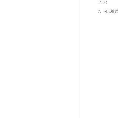
1/10 ；
7、可以输