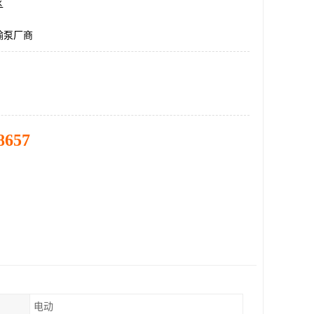
区
输泵厂商
8657
电动