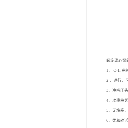
螺旋离心泵
1、 Q-
2 、运行
3、净吸压
4、功率曲
5、无堵塞
6、柔和输