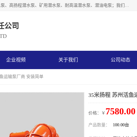
天津奥特泵业有限公司主要从事：不锈钢潜水泵、大流量潜水泵、高扬程潜水泵、矿用潜水泵、耐高温潜水泵、潜油电泵；我们以开发研制生产各种用途的水泵为主，历经十多年艰苦创业，已成为总资产达伍仟多万元，占地面积1万多平方米，年生产能力几百万（台）套，形成集设计研发、制造安装、技术服务于一体的现代规模型企业。
任公司
LTD
企业视频
关于我们
公司动态
活鱼运输泵厂商 安装简单
35米扬程 苏州活鱼
7580.00
价格：￥
产品数量：
100.00台