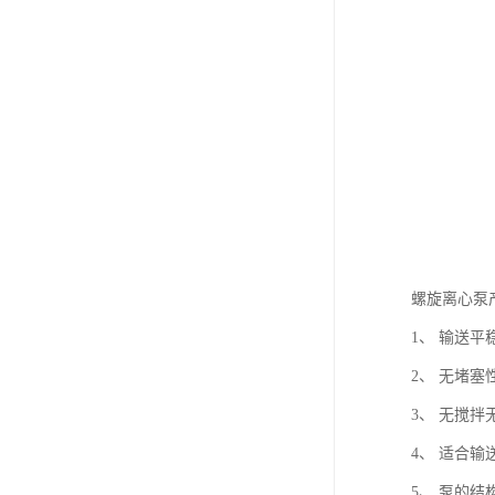
螺旋离心泵
1、 输送
2、 无堵
3、 无搅
4、 适合输
5、 泵的