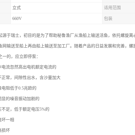
立式
适用范围
660V
包装
起源于瑞士，初目的是为了帮助秘鲁渔厂从渔船上输送活鱼，依托螺旋离
鱼网输送至船上再由船上输送至加工厂。随着产品的日益发展和完善，螺
之一的，应立即停泵：
作电流忽然高出电机额定电流的
不正常，间隙性出水，含沙量加大
电阻低于0.5兆欧的
明显的噪音振动加剧的
压不足，低于额定电压5%的
烧坏一相
路损坏