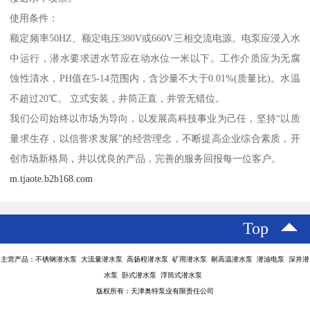
使用条件：
额定频率50HZ、额定电压380V或660V三相交流电源。电泵应浸入水
中运行，潜水要求进水节应在动水位一米以下。工作介质应为无腐
蚀性清水，PH值在5-14范围内，含沙量不大于0.01%(质量比)。水温
不超过20℃。 立式安装，井筒正直，井管无错位。
我们公司始终以市场为导向，以发展高科技事业为己任，坚持“以质
量求生存，以信誉求发展”的经营理念，不断提高企业综合素质，开
创市场新格局，并以优良的产品，完善的服务回报每一位客户。
m.tjaote.b2b168.com
Top
主营产品：不锈钢潜水泵 大流量潜水泵 高扬程潜水泵 矿用潜水泵 耐高温潜水泵 潜油电泵 深井潜
水泵 卧式潜水泵 浮筒式潜水泵
版权所有：天津奥特泵业有限责任公司