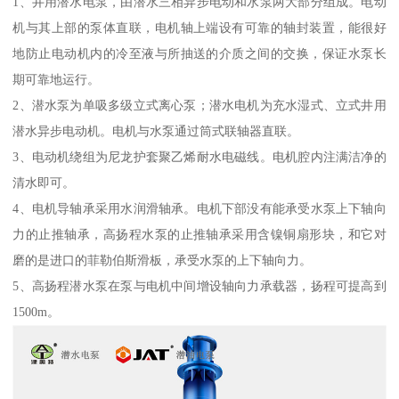
1、井用潜水电泵，由潜水三相异步电动和水泵两大部分组成。电动
机与其上部的泵体直联，电机轴上端设有可靠的轴封装置，能很好
地防止电动机内的冷至液与所抽送的介质之间的交换，保证水泵长
期可靠地运行。
2、潜水泵为单吸多级立式离心泵；潜水电机为充水湿式、立式井用
潜水异步电动机。电机与水泵通过筒式联轴器直联。
3、电动机绕组为尼龙护套聚乙烯耐水电磁线。电机腔内注满洁净的
清水即可。
4、电机导轴承采用水润滑轴承。电机下部没有能承受水泵上下轴向
力的止推轴承，高扬程水泵的止推轴承采用含镍铜扇形块，和它对
磨的是进口的菲勒伯斯滑板，承受水泵的上下轴向力。
5、高扬程潜水泵在泵与电机中间增设轴向力承载器，扬程可提高到
1500m。