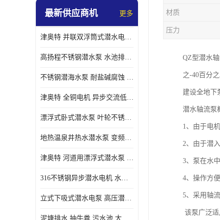
最新供应商机
材质
更多
螺旋离心泵
压力
津奥特 并联双浮筒式潜水电泵 矿山抢险泵 大流量卧式安装 可提供定制
控制柜
高扬程不锈钢潜水泵 水池排水 变频 井用潜水电泵供应 能耗低 工厂批发
QZ型潜水
之-40百
不锈钢潜海水泵 耐盐碱腐蚀 大流量 立式卧式下吸式安装 厂家定制
建设全地下
津奥特 全铜电机 异步交流低压潜水电机 运行稳定售后质保 致电咨询
潜水轴流泵
漂浮式卧式潜水泵 叶轮不锈钢材质 大流量 变频抽水泵 厂家质保售后
1、由于电
地热温泉井热水潜水泵 变频不锈钢 130直径油泵 高温深井泵 津奥特
2、由于潜
津奥特 河道用漂浮式潜水泵 不锈钢泵轴 大口径大流量 产品可定制
3、泵在水
316不锈钢异步潜水电机 水冷式 可连续运行 定制功率电压 奥特泵业
4、操作方
5、采用轴
立式下吸式潜水电泵 高压潜水排沙泵 大功率 深水施工作业 型号可定制
该泵广泛适
泥塘排水 抽牛粪 污水池 大口径潜水螺旋离心泵 材质特征 奥特泵业