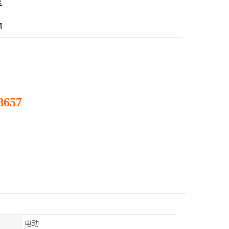
区
商
8657
电动