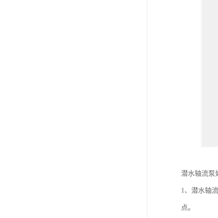
潜水轴流泵
1、潜水轴
点。