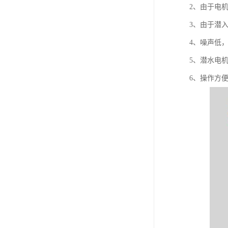
2、由于电
3、由于潜
4、噪声低
5、潜水电机
6、操作方