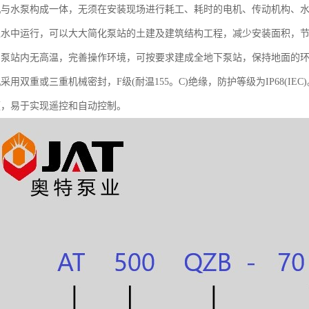
机与水泵构成一体，无须在安装现场进行耗工、耗时的电机、传动机构、
入水中运行，可以大大简化泵站的土建及建筑结构工程，减少安装面积，节约
，泵站内无高温，完善操作环境，可按要求建成全地下泵站，保持地面的
采用双重或三重机械密封，F级(耐温155。C)绝缘，防护等级为IP68(IEC)
便，易于实现遥控和自动控制。