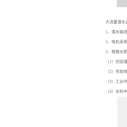
大流量潜水
1、潜水轴
2、电机采
3、根据水
（1）农
（2）市政
（3）工业
（4）水利