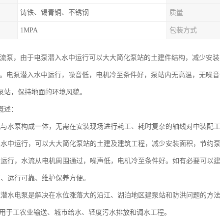
铸铁、锡青铜、不锈钢
质量
1MPA
包装方式
轴流泵，由于电泵潜入水中运行可以大大简化泵站的土建件结构，减少安装
分之。电泵潜入水中运行，噪音低，电机冷至条件好，泵站内无高温，无噪
泵站，保持地面的环境风貌。
概述：
机与水泵构成一体，无需在安装现场进行耗工、耗时复杂的轴线对中装配
入水中运行，可以大大简化泵站的土建及建筑工程，减少安装面积，节约泵站
中运行，水流从电机周围通过，噪声低，电机冷至条件好。如有必要可以
便、运行可靠、维护保养方便。
流潜水电泵是解决在水位涨落大的沿江、湖泊地区建泵站和防洪问题的方
用于工农业输送、城市给水、轻度污水排放和调水工程。