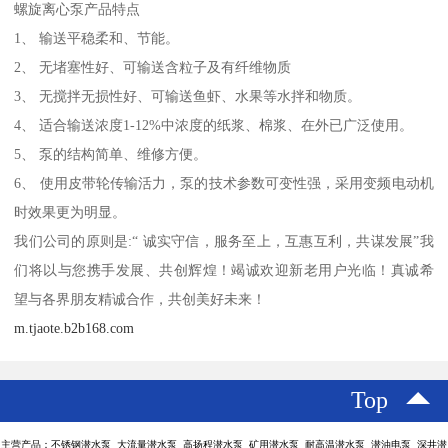
螺旋离心泵产品特点
1、 输送平稳柔和、节能。
2、 无堵塞性好、可输送含粒子及有纤维物质
3、 无搅拌无损性好、可输送鱼虾、水果等水拌和物质。
4、 适合输送浓度1-12%中浓度的纸浆、棉浆、在外已广泛使用。
5、 泵的结构简单、维修方便。
6、 使用皮带轮传输活力，泵的技术参数可变性强，采用变频电动机
时效果更为明显。
我们公司的原则是:“ 诚实守信，服务至上，互惠互利，共谋发展”我
们将以与您携手发展、共创辉煌！竭诚欢迎新老用户光临！真诚希
望与各界朋友精诚合作，共创美好未来！
m.tjaote.b2b168.com
Top
主营产品：不锈钢潜水泵 大流量潜水泵 高扬程潜水泵 矿用潜水泵 耐高温潜水泵 潜油电泵 深井潜