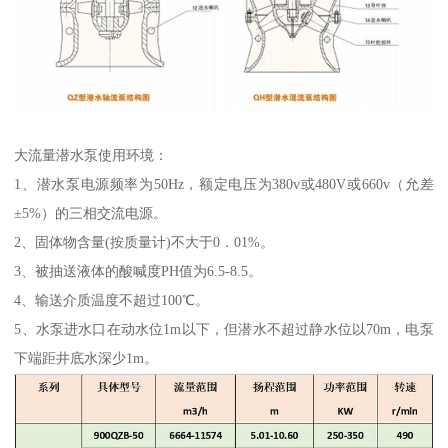
大流量潜水泵使用环境：
1、潜水泵电源频率为50Hz，额定电压为380v或480V或660v（允差
±5%）的三相交流电源。
2、固体物含量(按质量计)不大于0．01%。
3、被抽送液体的酸喊度PH值为6.5-8.5。
4、输送介质温度不超过100℃。
5、水泵进水口在动水位1m以下，但潜水不超过静水位以70m，电泵
下端距井底水深少1m。