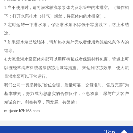
1.当不使用时，请将潜水轴流泵泵体内及水管中的水排空。（操作如
下：打开水泵排水（排气）螺丝，将泵体内的水排空）。
2.定时运转一下潜水泵，保证潜水泵不得低于零度以下，防止水结
冰。
3.如果潜水泵已经结冰，请加热水泵外壳或者使用热源融化泵体内的
结冰。
4.大流量潜水泵泵体外部可以用厚棉絮或者保温材料包裹，管道上可
以缠绕草绳布料或者涂防冻油漆等措施。 来达到防冻效果，使大流
量潜水泵可以正常运行。
我们公司一贯坚持以“价位合理、质量可靠、交货准时、售后完善”为
基本准则，努力成为您忠实的合作伙伴，互惠双赢！愿与广大客户
精诚合作、利益共享，同发展、共繁荣！
m.tjaote.b2b168.com
Top