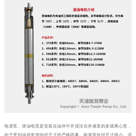
电潜泵、潜油电泵是安装在油井中并浸没在井液里的多级离心泵，
由于受到油井套管内径尺寸的严格因素，电潜泵外径尺寸很小。适