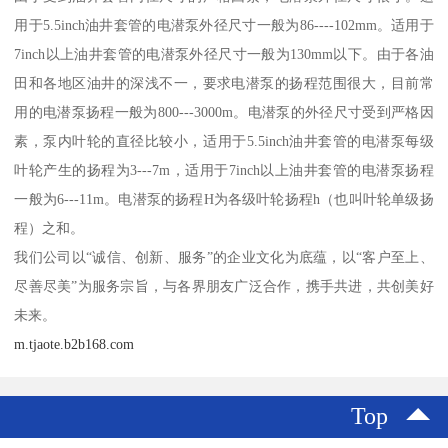
用于5.5inch油井套管的电潜泵外径尺寸一般为86----102mm。适用于
7inch以上油井套管的电潜泵外径尺寸一般为130mm以下。由于各油
田和各地区油井的深浅不一，要求电潜泵的扬程范围很大，目前常
用的电潜泵扬程一般为800---3000m。电潜泵的外径尺寸受到严格因
素，泵内叶轮的直径比较小，适用于5.5inch油井套管的电潜泵每级
叶轮产生的扬程为3---7m，适用于7inch以上油井套管的电潜泵扬程
一般为6---11m。电潜泵的扬程H为各级叶轮扬程h（也叫叶轮单级扬
程）之和。
我们公司以“诚信、创新、服务”的企业文化为底蕴，以“客户至上、
尽善尽美”为服务宗旨，与各界朋友广泛合作，携手共进，共创美好
未来。
m.tjaote.b2b168.com
Top