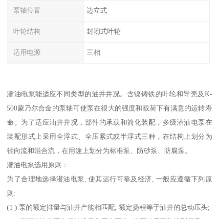
泵轴位置
边立式
叶轮结构
封闭式叶轮
适用电源
三相
潜油电泵能适应不同类型的油井井况。含镍铸铁的叶轮和导壳及K-
500蒙乃尔合金的泵轴可使泵在很大的强度和载荷下有满意的运转寿
命。为了适应油井井况，部件的承载和简化装配，多级潜油电泵在
装配形式上采用全浮式、全压紧式或半浮式三种，在结构上划分为
径向流和混合流，在用途上划分为标准泵、防砂泵、防腐泵。
潜油电泵选用原则：
为了合理地选择潜油电泵, 使其运行可靠及经济, 一般应遵循下列原
则:
(1 ) 泵的额定排量与油井产能相匹配, 额定扬程等于油井的总动压头;