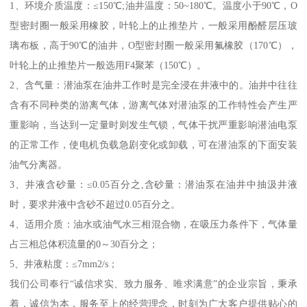
1、环境介质温度：≤150℃;油井温度：50~180℃。温度小于90℃，O
型密封圈一般采用橡胶，叶轮上的止推垫片，一般采用酚醛层压玻
璃布板，高于90℃的油井，O型密封圈一般采用氟橡胶（170℃），
叶轮上的止推垫片一般选用F4聚苯（150℃）。
2、含气量：潜油泵在油井工作时是完全浸在井液中的。油井中往往
含有不同种类的游离气体，游离气体对潜油泵的工作特性会产生严
重影响，当达到一定量时则发生气锁，气体干扰严重影响潜油电泵
的正常工作，使电机负载急剧变化或卸载，可在潜油泵的下面安装
油气分离器。
3、井液含砂量：≤0.05百分之,含砂量：潜油泵在油井中抽汲井液
时，要求井液中含砂不超过0.05百分之。
4、适用介质：油水或油气水三相混合物，在吸压力条件下，气体量
占三相总体积流量的0～30百分之；
5、井液粘度：≤7mm2/s；
我们公司奉行“诚信求实、致力服务、唯求满意”的企业宗旨，秉承
着，诚信为本，服务至上的经营理念，时刻为广大客户提供贴心的