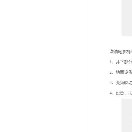
潜油电泵机
1、井下部
2、地面设
3、变频驱
4、设备：