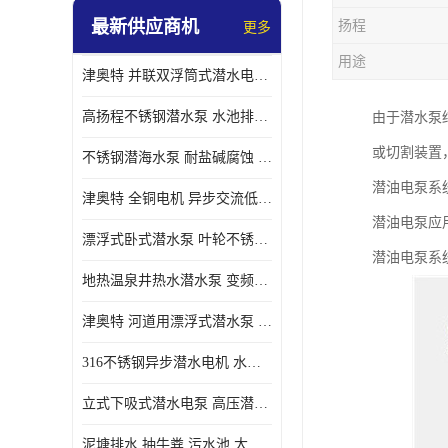
最新供应商机
扬程
更多
螺旋离心泵
用途
津奥特 并联双浮筒式潜水电泵 矿山抢险泵 大流量卧式安装 可提供定制
控制柜
高扬程不锈钢潜水泵 水池排水 变频 井用潜水电泵供应 能耗低 工厂批发
由于潜水泵
或切割装置
不锈钢潜海水泵 耐盐碱腐蚀 大流量 立式卧式下吸式安装 厂家定制
潜油电泵系
津奥特 全铜电机 异步交流低压潜水电机 运行稳定售后质保 致电咨询
潜油电泵应
漂浮式卧式潜水泵 叶轮不锈钢材质 大流量 变频抽水泵 厂家质保售后
潜油电泵系
地热温泉井热水潜水泵 变频不锈钢 130直径油泵 高温深井泵 津奥特
津奥特 河道用漂浮式潜水泵 不锈钢泵轴 大口径大流量 产品可定制
316不锈钢异步潜水电机 水冷式 可连续运行 定制功率电压 奥特泵业
立式下吸式潜水电泵 高压潜水排沙泵 大功率 深水施工作业 型号可定制
泥塘排水 抽牛粪 污水池 大口径潜水螺旋离心泵 材质特征 奥特泵业