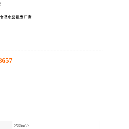
区
0度潜水泵批发厂家
8657
2560m³/h