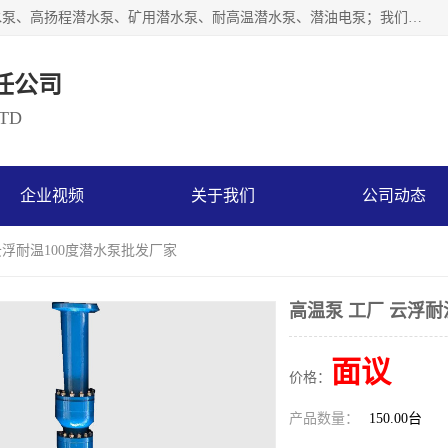
天津奥特泵业有限公司主要从事：不锈钢潜水泵、大流量潜水泵、高扬程潜水泵、矿用潜水泵、耐高温潜水泵、潜油电泵；我们以开发研制生产各种用途的水泵为主，历经十多年艰苦创业，已成为总资产达伍仟多万元，占地面积1万多平方米，年生产能力几百万（台）套，形成集设计研发、制造安装、技术服务于一体的现代规模型企业。
任公司
LTD
企业视频
关于我们
公司动态
 云浮耐温100度潜水泵批发厂家
高温泵 工厂 云浮耐
面议
价格：
产品数量：
150.00台