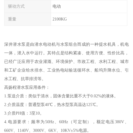
驱动方式
电动
重量
2100KG
深井潜水泵是由潜水电动机与水泵组合而成的一种提水机具，机电
一体，潜入水中运行。其特点是结构紧凑、使用方便、性价比高，
已经广泛应用于农业灌溉、环境保护、市政工程、水利工程、城市
和工矿企业给水排水、工业热电站输送循环水、船坞升降水位、引
水工程、抗旱排涝等。
高扬程潜水泵应用条件：
1.泵送介质：类似于清水，固体含量比重不大于0.02%的液体。
2.介质温度：普通型泵40℃，热水型泵高温达125℃。
3.介质PH值：3至10。
4.电源要求：频率为50Hz、60Hz（可定制），额定电压380V、
660V、1140V、3000V、6KV、10KV±5%电源。