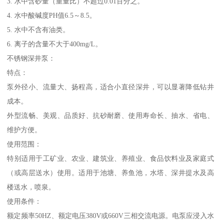
3. 水中含砂量（重量比）不超过0.01百分之。
4. 水中酸碱度PH值6.5～8.5。
5. 水中不含有油类。
6. 离子的含量不大于400mg/L。
不锈钢深井泵：
特点：
泵外径小、流量大、扬程高，适合小直径深井，可以显著降低钻井
成本。
外型流畅、美观、品质好、抗砂耐磨、使用寿命长、抽水、省电、
维护方便。
使用范围：
特别适用于工矿业、农业、建筑业、养殖业、食品饮料业及家庭式
（或高层送水）使用。适用于池塘、养鱼池，水塔、深井提水及高
楼送水，喷泉。
使用条件：
额定频率50HZ、额定电压380V或660V三相交流电源。电泵应浸入水