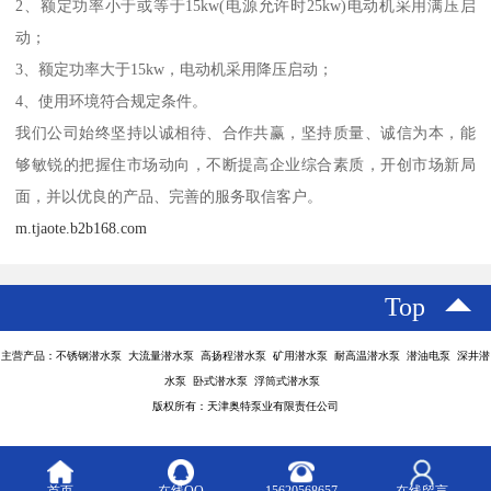
2、额定功率小于或等于15kw(电源允许时25kw)电动机采用满压启
动；
3、额定功率大于15kw，电动机采用降压启动；
4、使用环境符合规定条件。
我们公司始终坚持以诚相待、合作共赢，坚持质量、诚信为本，能
够敏锐的把握住市场动向，不断提高企业综合素质，开创市场新局
面，并以优良的产品、完善的服务取信客户。
m.tjaote.b2b168.com
Top
主营产品：不锈钢潜水泵 大流量潜水泵 高扬程潜水泵 矿用潜水泵 耐高温潜水泵 潜油电泵 深井潜
水泵 卧式潜水泵 浮筒式潜水泵
版权所有：天津奥特泵业有限责任公司
首页
在线QQ
15620568657
在线留言