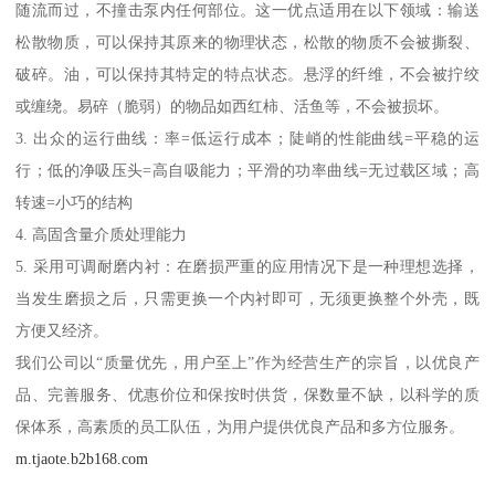
随流而过，不撞击泵内任何部位。这一优点适用在以下领域：输送
松散物质，可以保持其原来的物理状态，松散的物质不会被撕裂、
破碎。油，可以保持其特定的特点状态。悬浮的纤维，不会被拧绞
或缠绕。易碎（脆弱）的物品如西红柿、活鱼等，不会被损坏。
3. 出众的运行曲线：率=低运行成本；陡峭的性能曲线=平稳的运
行；低的净吸压头=高自吸能力；平滑的功率曲线=无过载区域；高
转速=小巧的结构
4. 高固含量介质处理能力
5. 采用可调耐磨内衬：在磨损严重的应用情况下是一种理想选择，
当发生磨损之后，只需更换一个内衬即可，无须更换整个外壳，既
方便又经济。
我们公司以“质量优先，用户至上”作为经营生产的宗旨，以优良产
品、完善服务、优惠价位和保按时供货，保数量不缺，以科学的质
保体系，高素质的员工队伍，为用户提供优良产品和多方位服务。
m.tjaote.b2b168.com