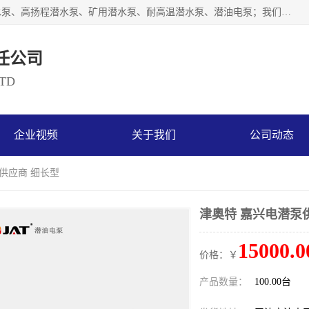
天津奥特泵业有限公司主要从事：不锈钢潜水泵、大流量潜水泵、高扬程潜水泵、矿用潜水泵、耐高温潜水泵、潜油电泵；我们以开发研制生产各种用途的水泵为主，历经十多年艰苦创业，已成为总资产达伍仟多万元，占地面积1万多平方米，年生产能力几百万（台）套，形成集设计研发、制造安装、技术服务于一体的现代规模型企业。
任公司
LTD
企业视频
关于我们
公司动态
泵供应商 细长型
津奥特 嘉兴电潜泵
15000.0
价格：￥
产品数量：
100.00台