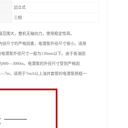
边立式
三相
温范围大，整机无轴向力，使用稳定性高。
内径尺寸的严格因素，电潜泵外径尺寸很小。适用
井套管的电潜泵外径尺寸一般为130mm以下。由于各油田
---3000m。电潜泵的外径尺寸受到严格因
--7m，适用于7inch以上油井套管的电潜泵扬程一