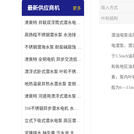
最新供应商机
吸入方式
更多
螺旋离心泵
叶轮结构
津奥特 并联双浮筒式潜水电泵 矿山抢险泵 大流量卧式安装 可提供定制
控制柜
高扬程不锈钢潜水泵 水池排水 变频 井用潜水电泵供应 能耗低 工厂批发
潜油电泵适
电潜泵、潜
不锈钢潜海水泵 耐盐碱腐蚀 大流量 立式卧式下吸式安装 厂家定制
于5.5in
津奥特 全铜电机 异步交流低压潜水电机 运行稳定售后质保 致电咨询
和各地区油
漂浮式卧式潜水泵 叶轮不锈钢材质 大流量 变频抽水泵 厂家质保售后
素，泵内叶轮
地热温泉井热水潜水泵 变频不锈钢 130直径油泵 高温深井泵 津奥特
般为6---
津奥特 河道用漂浮式潜水泵 不锈钢泵轴 大口径大流量 产品可定制
316不锈钢异步潜水电机 水冷式 可连续运行 定制功率电压 奥特泵业
立式下吸式潜水电泵 高压潜水排沙泵 大功率 深水施工作业 型号可定制
泥塘排水 抽牛粪 污水池 大口径潜水螺旋离心泵 材质特征 奥特泵业