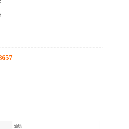
区
商
8657
油质