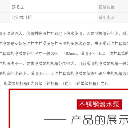
双吸式
泵轴位置
封闭式叶轮
适用电源
用于温泉酒店，度假村等深井抽取地下热水使用，该泵型机组外径小，耐
油电泵是安装在油井中并浸没在井液里的多级离心泵，由于受到油井套管
ch油井套管的电潜泵外径尺寸一般为86----102mm。适用于7inch以上油
井的深浅不一，要求电潜泵的扬程范围很大，目前常用的电潜泵扬程一般为800
的直径比较小，适用于5.5inch油井套管的电潜泵每级叶轮产生的扬程为3-
11m。电潜泵的扬程H为各级叶轮扬程h（也叫叶轮单级扬程）之和。