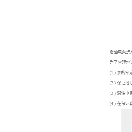
潜油电泵选
为了合理地选
(1 ) 泵
(2 ) 保
(3 ) 潜
(4 ) 在