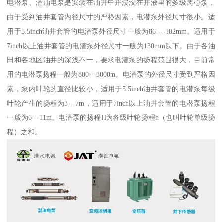
电潜泵、潜油电泵是安装在油井中并浸没在井液里的多级离心泵，
由于受到油井套管内径尺寸的严格因素，电潜泵外径尺寸很小。适
用于5.5inch油井套管的电潜泵外径尺寸一般为86----102mm。适用于
7inch以上油井套管的电潜泵外径尺寸一般为130mm以下。由于各油
田和各地区油井的深浅不一，要求电潜泵的扬程范围很大，目前常
用的电潜泵扬程一般为800---3000m。电潜泵的外径尺寸受到严格因
素，泵内叶轮的直径比较小，适用于5.5inch油井套管的电潜泵每级
叶轮产生的扬程为3---7m，适用于7inch以上油井套管的电潜泵扬程
一般为6---11m。电潜泵的扬程H为各级叶轮扬程h（也叫叶轮单级扬
程）之和。