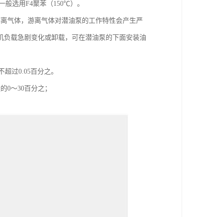
般选用F4聚苯（150℃）。
游离气体，游离气体对潜油泵的工作特性会产生严
机负载急剧变化或卸载，可在潜油泵的下面安装油
超过0.05百分之。
0～30百分之；