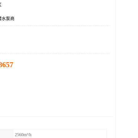
区
潜水泵商
8657
2560m³/h