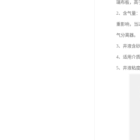
璃布板，高
2、含气量
重影响，当
气分离器。
3、井液含砂
4、适用介
5、井液粘度：