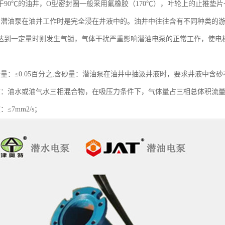
于90℃的油井，O型密封圈一般采用氟橡胶（170℃），叶轮上的止推垫片一
：潜油泵在油井工作时是完全浸在井液中的。油井中往往含有不同种类的
达到一定量时则发生气锁，气体干扰严重影响潜油电泵的正常工作，使电
量：≤0.05百分之,含砂量：潜油泵在油井中抽汲井液时，要求井液中含砂不
质：油水或油气水三相混合物，在吸压力条件下，气体量占三相总体积流量的
≤7mm2/s；