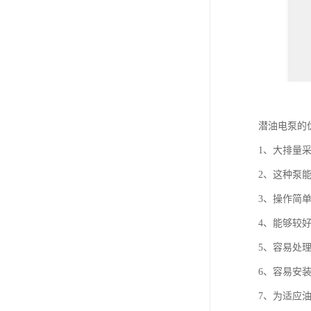
潜油电泵的
1、大排量
2、这种泵
3、操作简
4、能够较
5、容易处
6、容易安
7、为适应