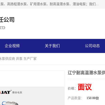
天津奥特泵业有限公司主要从事：不锈钢潜水泵、大流量潜水泵、高扬程潜水泵、矿用潜水泵、耐高温潜水泵、潜油电泵；我们以开发研制生产各种用途的水泵为主，历经十多年艰苦创业，已成为总资产达伍仟多万元，占地面积1万多平方米，年生产能力几百万（台）套，形成集设计研发、制造安装、技术服务于一体的现代规模型企业。
任公司
LTD
企业视频
关于我们
公司动态
水泵供应商 井泵 生产厂家
辽宁耐高温潜水泵供
面议
价格：
产品数量：
150.00台