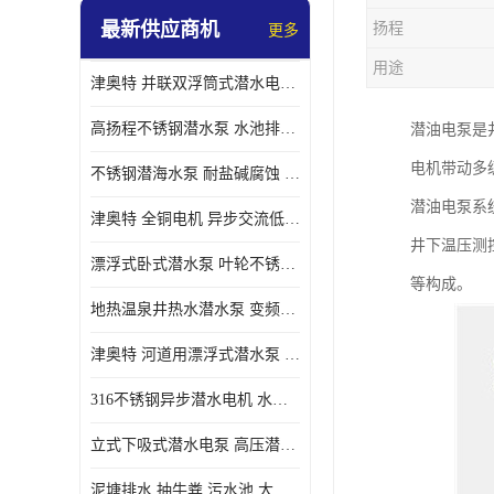
最新供应商机
扬程
更多
螺旋离心泵
用途
津奥特 并联双浮筒式潜水电泵 矿山抢险泵 大流量卧式安装 可提供定制
控制柜
高扬程不锈钢潜水泵 水池排水 变频 井用潜水电泵供应 能耗低 工厂批发
潜油电泵是
电机带动多
不锈钢潜海水泵 耐盐碱腐蚀 大流量 立式卧式下吸式安装 厂家定制
潜油电泵系
津奥特 全铜电机 异步交流低压潜水电机 运行稳定售后质保 致电咨询
井下温压测
漂浮式卧式潜水泵 叶轮不锈钢材质 大流量 变频抽水泵 厂家质保售后
等构成。
地热温泉井热水潜水泵 变频不锈钢 130直径油泵 高温深井泵 津奥特
津奥特 河道用漂浮式潜水泵 不锈钢泵轴 大口径大流量 产品可定制
316不锈钢异步潜水电机 水冷式 可连续运行 定制功率电压 奥特泵业
立式下吸式潜水电泵 高压潜水排沙泵 大功率 深水施工作业 型号可定制
泥塘排水 抽牛粪 污水池 大口径潜水螺旋离心泵 材质特征 奥特泵业