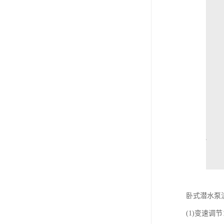
卧式潜水泵
(1)变速