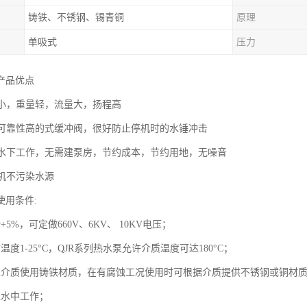
铸铁、不锈钢、锡青铜
原理
单吸式
压力
产品优点
径小，重量轻，流量大，扬程高
内置可靠性高的式缓冲阀，很好防止停机时的水锤冲击
潜入水下工作，无需建泵房，节约成本，节约用地，无噪音
电机不污染水源
使用条件:
v+5%，可定做660V、6KV、 10KV电压；
温度1-25°C，QJR系列热水泵允许介质温度可达180°C；
性介质使用铸铁材质，在有腐蚀工况使用时可根据介质提供不锈钢或铜材
入水中工作；