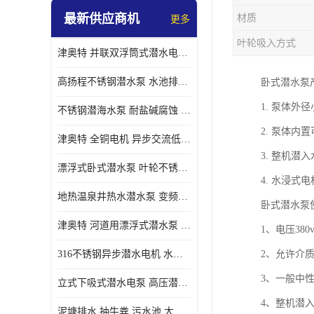
最新供应商机
材质
更多
螺旋离心泵
叶轮吸入方式
津奥特 并联双浮筒式潜水电泵 矿山抢险泵 大流量卧式安装 可提供定制
控制柜
高扬程不锈钢潜水泵 水池排水 变频 井用潜水电泵供应 能耗低 工厂批发
卧式潜水泵
1. 泵体外
不锈钢潜海水泵 耐盐碱腐蚀 大流量 立式卧式下吸式安装 厂家定制
2. 泵体
津奥特 全铜电机 异步交流低压潜水电机 运行稳定售后质保 致电咨询
3. 整机
漂浮式卧式潜水泵 叶轮不锈钢材质 大流量 变频抽水泵 厂家质保售后
4. 水浸式
地热温泉井热水潜水泵 变频不锈钢 130直径油泵 高温深井泵 津奥特
卧式潜水泵
津奥特 河道用漂浮式潜水泵 不锈钢泵轴 大口径大流量 产品可定制
1、电压380
316不锈钢异步潜水电机 水冷式 可连续运行 定制功率电压 奥特泵业
2、允许介质
3、一般中
立式下吸式潜水电泵 高压潜水排沙泵 大功率 深水施工作业 型号可定制
4、整机潜
泥塘排水 抽牛粪 污水池 大口径潜水螺旋离心泵 材质特征 奥特泵业