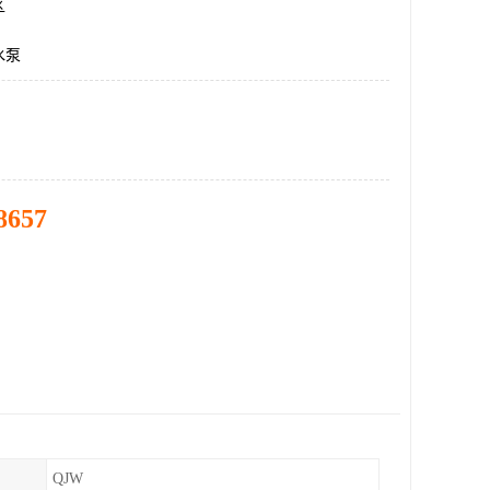
区
水泵
8657
QJW