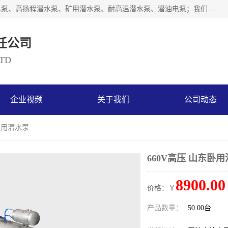
天津奥特泵业有限公司主要从事：不锈钢潜水泵、大流量潜水泵、高扬程潜水泵、矿用潜水泵、耐高温潜水泵、潜油电泵；我们以开发研制生产各种用途的水泵为主，历经十多年艰苦创业，已成为总资产达伍仟多万元，占地面积1万多平方米，年生产能力几百万（台）套，形成集设计研发、制造安装、技术服务于一体的现代规模型企业。
任公司
LTD
企业视频
关于我们
公司动态
东卧用潜水泵
660V高压 山东卧
8900.00
价格：￥
产品数量：
50.00台