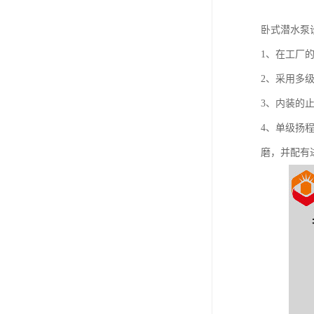
卧式潜水泵
1、在工厂
2、采用多
3、内装的
4、单级扬
磨，并配有