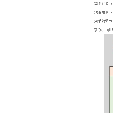
(2)变径
(3)变角
(4)节流
泵的Q- 