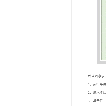
卧式潜水泵
1、运行平
2、滴水不
3、噪音低