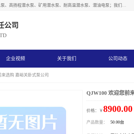
天津奥特泵业有限公司主要从事：不锈钢潜水泵、大流量潜水泵、高扬程潜水泵、矿用潜水泵、耐高温潜水泵、潜油电泵；我们以开发研制生产各种用途的水泵为主，历经十多年艰苦创业，已成为总资产达伍仟多万元，占地面积1万多平方米，年生产能力几百万（台）套，形成集设计研发、制造安装、技术服务于一体的现代规模型企业。
任公司
LTD
企业视频
关于我们
公司动态
迎您前来选购 嘉峪关卧式泵公司
QJW100 欢迎您
8900.00
价格：￥
产品数量：
50.00台