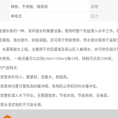
铸铁、不锈钢、锡青铜
原理
单吸式
压力
是潜水泵的一种，深井提水的重要设备。使用时整个机组潜入水中工作。
田灌溉、海水提升、轮船调载，还可用于喷泉景观，热水潜水泵用于温泉
、水渠等提水工程。主要用于农田灌溉及高山区人畜用水，亦可供空调冷
使用。 一般流量可以达到(10m3~650m3)每小时、扬程可达到1500米。
的产品特点：
水泵泵体外径小，重量轻，流量大，扬程高。
水泵泵体内置可靠性高的缓冲阀，有用防止停机时的水锤冲击。
水泵整机潜入水下作业，无需建泵房，节省本钱，节省用地，无噪音。
水泵水浸式电机不污染水源。