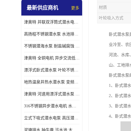
最新供应商机
材质
更多
螺旋离心泵
叶轮吸入方式
津奥特 并联双浮筒式潜水电泵 矿山抢险泵 大流量卧式安装 可提供定制
控制柜
高扬程不锈钢潜水泵 水池排水 变频 井用潜水电泵供应 能耗低 工厂批发
卧式潜水泵
业冷至、农
不锈钢潜海水泵 耐盐碱腐蚀 大流量 立式卧式下吸式安装 厂家定制
河流、水库
津奥特 全铜电机 异步交流低压潜水电机 运行稳定售后质保 致电咨询
山、工地排水
漂浮式卧式潜水泵 叶轮不锈钢材质 大流量 变频抽水泵 厂家质保售后
卧式潜水泵
地热温泉井热水潜水泵 变频不锈钢 130直径油泵 高温深井泵 津奥特
1、卧式潜
津奥特 河道用漂浮式潜水泵 不锈钢泵轴 大口径大流量 产品可定制
2、卧式潜
316不锈钢异步潜水电机 水冷式 可连续运行 定制功率电压 奥特泵业
3、卧式潜
4、卧式潜
立式下吸式潜水电泵 高压潜水排沙泵 大功率 深水施工作业 型号可定制
泥塘排水 抽牛粪 污水池 大口径潜水螺旋离心泵 材质特征 奥特泵业