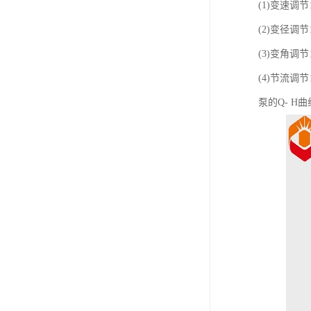
(1)变速
(2)变径
(3)变角
(4)节流
泵的Q- 