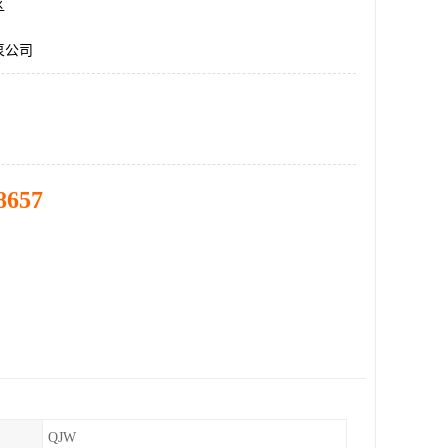
区
泵公司
8657
QJW